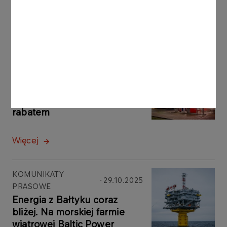
ORLEN
Więcej
KOMUNIKATY
30.10.2025
PRASOWE
ORLEN z kolejną promocją
na paliwo. Nawet 150 litrów z
rabatem
Więcej
KOMUNIKATY
29.10.2025
PRASOWE
Energia z Bałtyku coraz
bliżej. Na morskiej farmie
wiatrowej Baltic Power