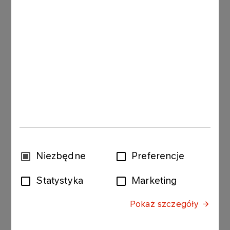
dla utalentowanych studentów, tym samym więcej
możliwości dla przyszłych kadr polskiej
gospodarki”.
Maksymalna kwota stypendium wynosi 200 000
zł. Stypendyści po zakończeniu zagranicznych
studiów zobowiązują się do podjęcia pracy w
Polsce, w Spółkach z udziałem Skarbu Państwa
lub administracji publicznej. W pierwszej edycji
Programu zaplanowane jest przyznanie
maksymalnie 10 stypendiów. Kwalifikacja do
Programu jest dwuetapowa: w pierwszym kroku
kandydaci muszą przesłać komplet dokumentów.
Wybór
Niezbędne
Preferencje
Osoby zakwalifikowane do drugiego etapu
zgody
zostaną zaproszone na rozmowy indywidualne, w
Statystyka
Marketing
wyniku których wyłonieni zostaną stypendyści
Programu. Ponieważ Program startuje przed
Pokaż szczegóły
rozpoczęciem najbliższego roku akademickiego,
termin na złożenie wniosków upływał 8 sierpnia