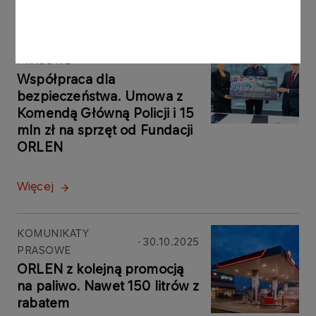
KOMUNIKATY
31.10.2025
PRASOWE
Współpraca dla
bezpieczeństwa. Umowa z
Komendą Główną Policji i 15
mln zł na sprzęt od Fundacji
ORLEN
Więcej
KOMUNIKATY
30.10.2025
PRASOWE
ORLEN z kolejną promocją
na paliwo. Nawet 150 litrów z
rabatem