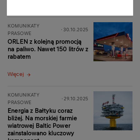
Więcej
KOMUNIKATY
30.10.2025
PRASOWE
ORLEN z kolejną promocją
na paliwo. Nawet 150 litrów z
rabatem
Więcej
KOMUNIKATY
29.10.2025
PRASOWE
Energia z Bałtyku coraz
bliżej. Na morskiej farmie
wiatrowej Baltic Power
zainstalowano kluczowy