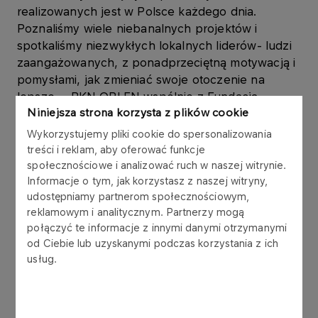
realizowanych jest w Polsce każdego dnia.
Poznaliśmy wiele niebanalnych projektów i
spotkaliśmy niezwykłych lokalnych liderów- ludzi
zaangażowanych, z ponadprzeciętną motywacją i
pomysłami, jak zmieniać swoje otoczenie na
lepsze. – PKN ORLEN wspólnie z Fundacją
Niniejsza strona korzysta z plików cookie
„ORLEN - DAR SERCA” dołoży wszelkich starań,
by pomóc im te pomysły zrealizować – mówi
Wykorzystujemy pliki cookie do spersonalizowania
Agata Górnicka, Dyrektor Biura Relacji z
treści i reklam, aby oferować funkcje
Otoczeniem PKN ORLEN
.
społecznościowe i analizować ruch w naszej witrynie.
Informacje o tym, jak korzystasz z naszej witryny,
udostępniamy partnerom społecznościowym,
Najlepsze inicjatywy tej edycji wybierze specjalna
reklamowym i analitycznym. Partnerzy mogą
komisja konkursowa składająca się z
połączyć te informacje z innymi danymi otrzymanymi
przedstawicieli Fundacji „ORLEN-DAR – SERCA” i
od Ciebie lub uzyskanymi podczas korzystania z ich
PKN ORLEN. Szansę na zdobycie grantu będą
usług.
miały przede wszystkim projekty wyróżniające się
oryginalnością, które w największym stopniu
przyczynią się do wprowadzenia pozytywnych