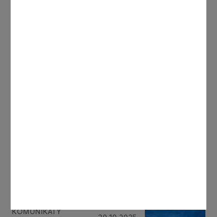
Inne aktualności
KOMUNIKATY
31.10.2025
PRASOWE
Współpraca dla
bezpieczeństwa. Umowa z
Komendą Główną Policji i 15
mln zł na sprzęt od Fundacji
ORLEN
Więcej
KOMUNIKATY