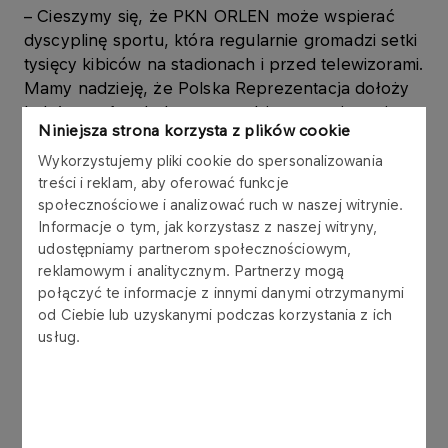
– Cieszymy się, że PKN ORLEN może wspierać
dyscyplinę sportu, która regularnie gromadzi setki
tysięcy kibiców na stadionach i przed telewizorami.
Mamy nadzieję, że Polska Reprezentacja dołoży
kolejne trofea do bogatego zbioru zwycięstw i
Niniejsza strona korzysta z plików cookie
tytułów zawodników ORLEN Team. Liczymy, że
biało-czerwoni wrócą z rosyjskiego Togliatti z
Wykorzystujemy pliki cookie do spersonalizowania
medalami, a w kolejnych turniejach oraz meczach
treści i reklam, aby oferować funkcje
społecznościowe i analizować ruch w naszej witrynie.
międzynarodowych zaprezentują świetną formę i
Informacje o tym, jak korzystasz z naszej witryny,
widowiskową jazdę – mówi
Anna Ziobroń, Dyrektor
udostępniamy partnerom społecznościowym,
Biura Marketingu Sportowego, Sponsoringu i
reklamowym i analitycznym. Partnerzy mogą
Eventów PKN ORLEN
.
połączyć te informacje z innymi danymi otrzymanymi
od Ciebie lub uzyskanymi podczas korzystania z ich
Wsparcie polskiego żużla jest dla PKN ORLEN
usług.
naturalną konsekwencją zaangażowania w
motorsport. Pod skrzydłami koncernu już od 20 lat
funkcjonuje zespół ORLEN Team, którego
członkowie odnoszą spektakularne sukcesy w