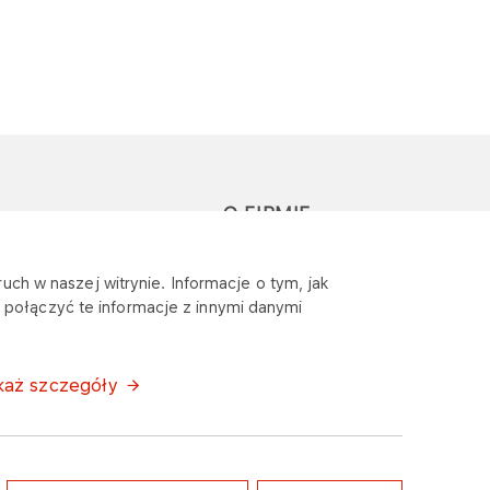
O FIRMIE
głoś zapytanie lub
Sponsoring
uch w naszej witrynie. Informacje o tym, jak
eklamację
połączyć te informacje z innymi danymi
Wymagania
bezpieczeństwa
każ szczegóły