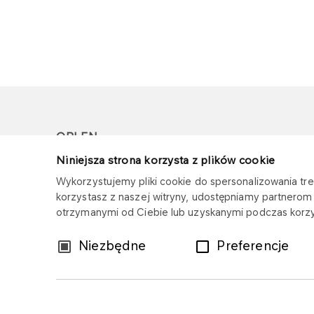
ORLEN
Niniejsza strona korzysta z plików cookie
Copyright © 1996-2026
Wykorzystujemy pliki cookie do spersonalizowania treś
Wszystkie prawa zastrzeżone
korzystasz z naszej witryny, udostępniamy partnero
otrzymanymi od Ciebie lub uzyskanymi podczas korzys
Wybór
Niezbędne
Preferencje
zgody