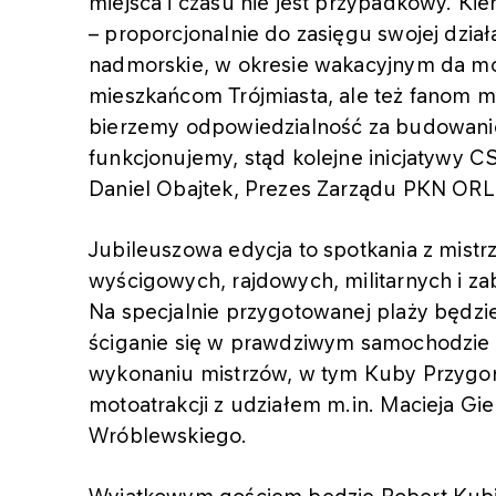
miejsca i czasu nie jest przypadkowy. Ki
– proporcjonalnie do zasięgu swojej dział
nadmorskie, w okresie wakacyjnym da mo
mieszkańcom Trójmiasta, ale też fanom mo
bierzemy odpowiedzialność za budowanie 
funkcjonujemy, stąd kolejne inicjatywy 
Daniel Obajtek, Prezes Zarządu PKN OR
Jubileuszowa edycja to spotkania z mist
wyścigowych, rajdowych, militarnych i z
Na specjalnie przygotowanej plaży będzi
ściganie się w prawdziwym samochodzie 
wykonaniu mistrzów, w tym Kuby Przygoń
motoatrakcji z udziałem m.in. Macieja G
Wróblewskiego.