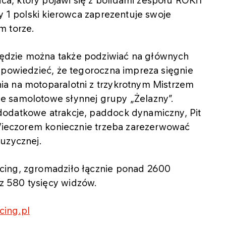
, który pojawi się z bolidami zespołu ROKiT
y 1 polski kierowca zaprezentuje swoje
m torze.
ędzie można także podziwiać na głównych
 powiedzieć, że tegoroczna impreza sięgnie
a na motoparalotni z trzykrotnym Mistrzem
e samolotowe słynnej grupy „Żelazny”.
dodatkowe atrakcje, paddock dynamiczny, Pit
 Wieczorem koniecznie trzeba zarezerwować
muzycznej.
cing, zgromadziło łącznie ponad 2600
 580 tysięcy widzów.
cing.pl