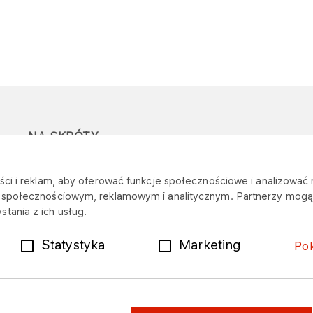
NA SKRÓTY
Ostrzeżenie przed
Przetargi
Z
ci i reklam, aby oferować funkcje społecznościowe i analizować r
oszustwami
r
m społecznościowym, reklamowym i analitycznym. Partnerzy mogą 
Dotacje
tania z ich usług.
Mapa stacji
Plany zakupowe
Statystyka
Marketing
Po