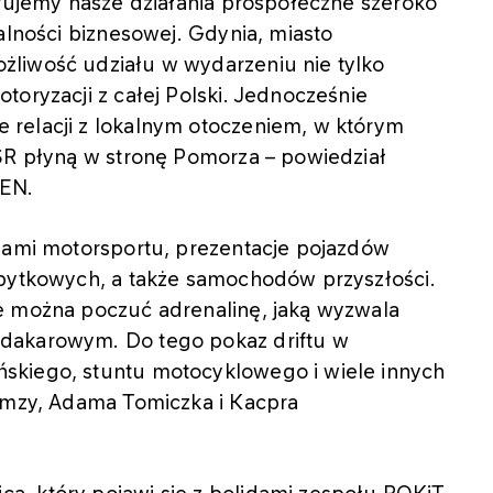
erujemy nasze działania prospołeczne szeroko
alności biznesowej. Gdynia, miasto
żliwość udziału w wydarzeniu nie tylko
toryzacji z całej Polski. Jednocześnie
relacji z lokalnym otoczeniem, w którym
CSR płyną w stronę Pomorza – powiedział
LEN.
rzami motorsportu, prezentacje pojazdów
abytkowych, a także samochodów przyszłości.
e można poczuć adrenalinę, jaką wyzwala
dakarowym. Do tego pokaz driftu w
skiego, stuntu motocyklowego i wiele innych
iemzy, Adama Tomiczka i Kacpra