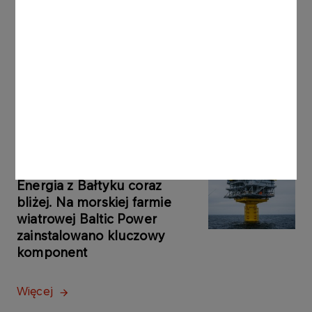
30.10.2025
PRASOWE
ORLEN z kolejną promocją
na paliwo. Nawet 150 litrów z
rabatem
Więcej
KOMUNIKATY
29.10.2025
PRASOWE
Energia z Bałtyku coraz
bliżej. Na morskiej farmie
wiatrowej Baltic Power
zainstalowano kluczowy
komponent
Więcej