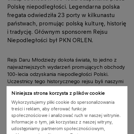
Polskę niepodległości. Legendarna polska
fregata odwiedziła 23 porty w kilkunastu
państwach, promując polską kulturę, historię
i tradycję. Głównym sponsorem Rejsu
Niepodległości był PKN ORLEN.
Rejs Daru Młodzieży dokoła świata, to jedno z
najważniejszych wydarzeń promujących obchody
100-lecia odzyskania niepodległości Polski.
Uczestnicy tego historycznego rejsu byli naszymi
najlepszymi ambasadorami, a przy okazji budowali
Niniejsza strona korzysta z plików cookie
międzynarodowe relacje, które w przyszłości
Wykorzystujemy pliki cookie do spersonalizowania
będą procentować. Cieszę się, że jako PKN
treści i reklam, aby oferować funkcje
ORLEN mogliśmy współuczestniczyć w tym
społecznościowe i analizować ruch w naszej witrynie.
projekcie - powiedział
Daniel Obajtek, Prezes
Informacje o tym, jak korzystasz z naszej witryny,
Zarządu PKN ORLEN
.
udostępniamy partnerom społecznościowym,