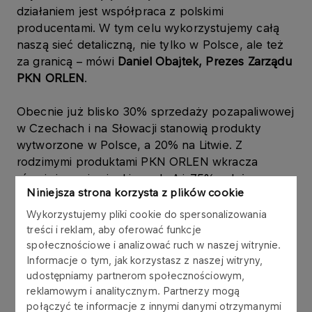
działaniem jest współpraca z polskimi
producentami. W tym celu wykorzystujemy całą
naszą sieć detaliczną, nie tylko w Polsce, ale też
za granicą – mówi
Daniel Obajtek, Prezes Zarządu
PKN ORLEN
.
Obecnie już blisko 30% sprzedaży pozapaliwowej
w Czechach i na Słowacji stanowią produkty
wytworzone w Polsce, a 20% na Litwie. Z
rodzimymi produktami PKN ORLEN wkracza
również na niemiecki rynek. Aż 75% całej
Niniejsza strona korzysta z plików cookie
sprzedaży płynu do spryskiwaczy stanowi
produkt ORLEN Oil. W ofercie pozapaliwowej na
Wykorzystujemy pliki cookie do spersonalizowania
niemieckich stacjach znaleźć też można lody i soki
treści i reklam, aby oferować funkcje
od polskich producentów.
społecznościowe i analizować ruch w naszej witrynie.
Informacje o tym, jak korzystasz z naszej witryny,
udostępniamy partnerom społecznościowym,
Przykładem wsparcia polskiej przedsiębiorczości,
reklamowym i analitycznym. Partnerzy mogą
a jednocześnie rozwoju biznesu, jest współpraca
połączyć te informacje z innymi danymi otrzymanymi