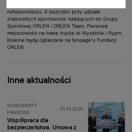
Formuły 1 lub zmierzyć swój czas reakcji na tzw.
refleksomierzu. A wszystko przy udziale
znakomitych sportowców należących do Grupy
Sportowej ORLEN i ORLEN Team. Pierwsze
miejscowości na trasie trucka to Wyszków i Rypin.
Kolejne będą ogłaszane na fanpage’u Fundacji
ORLEN.
Inne aktualności
KOMUNIKATY
31.10.2025
PRASOWE
Współpraca dla
bezpieczeństwa. Umowa z