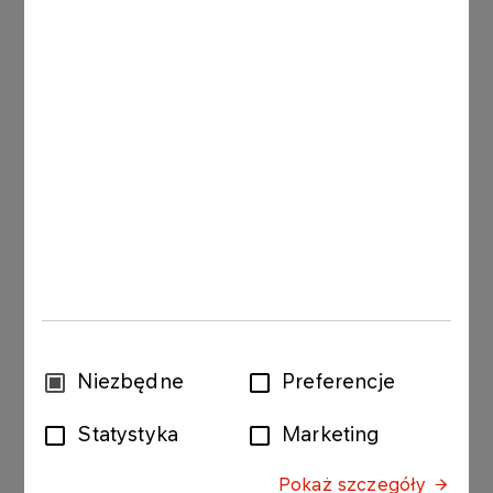
Warszawskiej w Płocku
, za pracę zatytułowaną:
„Analiza jakości strumieni solankowych
odprowadzanych z instalacji DRW zlokalizowanej
na terenie Zakładu Produkcyjnego PKN ORLEN
S.A. w Płocku z węzłów odsalania do II systemu
kanalizacyjnego wraz ze wskazaniem
rekomendacji w zakresie regulacji
elektrodehydratorów i stosowanych chemikaliów
w odniesieniu do jakości ścieków
odprowadzanych do II systemu kanalizacyjnego
oraz zaproponowanie rozwiązań technicznych
pozwalających na poprawę jakości strumieni
ściekowych i solankowych”.
Wybór
Niezbędne
Preferencje
Z kolei III miejsce i nagrodę w wysokości 6 000 zł
zgody
przyznano Zespołowi Autorskiemu Instytutu
Statystyka
Marketing
Chemii Przemysłowej w Warszawie
, za pracę
zatytułowaną: „Pełna analiza zjawisk i
Pokaż szczegóły