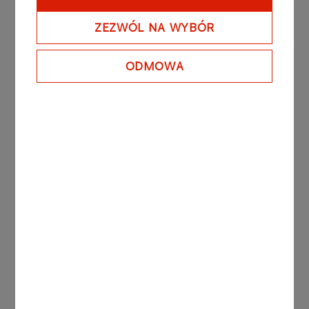
7 zł. Wezwanie potrwa do 22 kwietnia 2020 r.​
ZEZWÓL NA WYBÓR
ODMOWA
Inne aktualności
KOMUNIKATY
31.10.2025
PRASOWE
Współpraca dla
bezpieczeństwa. Umowa z
Komendą Główną Policji i 15
mln zł na sprzęt od Fundacji
ORLEN
Więcej