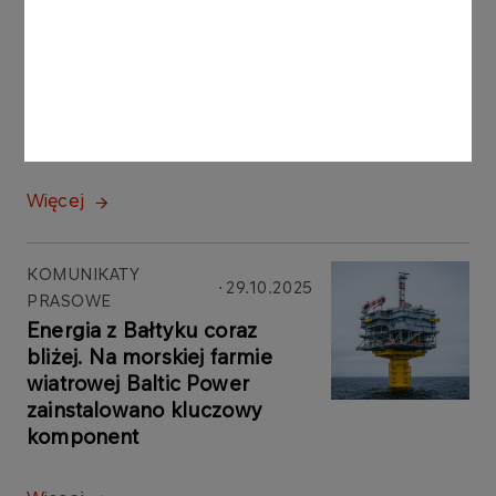
KOMUNIKATY
30.10.2025
PRASOWE
ORLEN z kolejną promocją
na paliwo. Nawet 150 litrów z
rabatem
Więcej
KOMUNIKATY
29.10.2025
PRASOWE
Energia z Bałtyku coraz
bliżej. Na morskiej farmie
wiatrowej Baltic Power
zainstalowano kluczowy
komponent