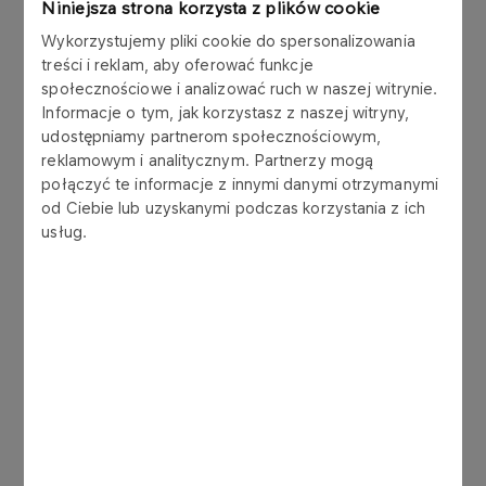
Niniejsza strona korzysta z plików cookie
zapewniające obu firmom korzyści oraz
Wykorzystujemy pliki cookie do spersonalizowania
dynamiczny rozwój na międzynarodowym rynku
treści i reklam, aby oferować funkcje
paliwowo-energetycznym. Jeden silny koncern o
społecznościowe i analizować ruch w naszej witrynie.
zdywersyfikowanych obszarach działalności,
Informacje o tym, jak korzystasz z naszej witryny,
odporny na ryzyka i wahania rynkowe, będzie też
udostępniamy partnerom społecznościowym,
istotnym wzmocnieniem polskiej gospodarki, która
reklamowym i analitycznym. Partnerzy mogą
w tym nadzwyczajnym czasie, pełnym wyzwań,
połączyć te informacje z innymi danymi otrzymanymi
potrzebuje koła zamachowego. Taką rolę odegra
od Ciebie lub uzyskanymi podczas korzystania z ich
połączona grupa – mówi
Daniel Obajtek, Prezes
usług.
Zarządu PKN ORLEN
.
W zawartym porozumieniu PKN ORLEN
zadeklarował, że po przejęciu kontroli nad
ENERGĄ, jej strategiczne inwestycje nadal będą
prowadzone. Porozumienie daje natomiast
możliwość weryfikacji warunków ich kontynuacji,
w szczególności może to dotyczyć budowy
Elektrowni Ostrołęka C.