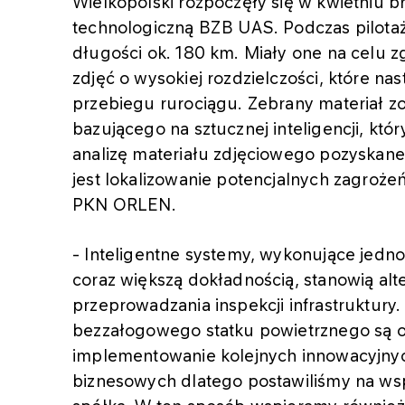
Wielkopolski rozpoczęły się w kwietniu b
technologiczną BZB UAS. Podczas pilotażu
długości ok. 180 km. Miały one na celu 
zdjęć o wysokiej rozdzielczości, które n
przebiegu rurociągu. Zebrany materiał z
bazującego na sztucznej inteligencji, k
analizę materiału zdjęciowego pozyskane
jest lokalizowanie potencjalnych zagrożeń
PKN ORLEN.
- Inteligentne systemy, wykonujące jednoc
coraz większą dokładnością, stanowią al
przeprowadzania inspekcji infrastruktury
bezzałogowego statku powietrznego są o
implementowanie kolejnych innowacyjny
biznesowych dlatego postawiliśmy na ws