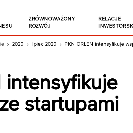
ZRÓWNOWAŻONY
RELACJE
NESU
ROZWÓJ
INWESTORSK
ie
2020
lipiec 2020
PKN ORLEN intensyfikuje wsp
ntensyfikuje
ze startupami