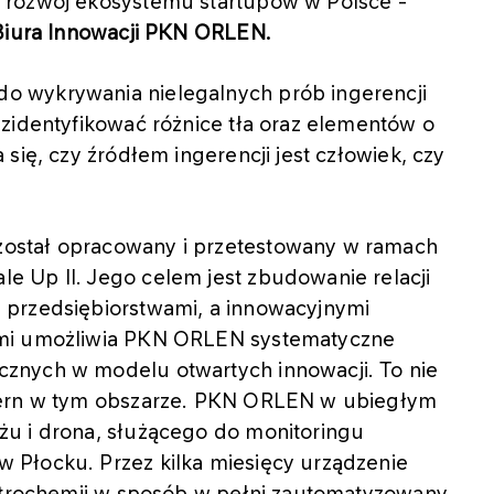
 rozwój ekosystemu startupów w Polsce -
 Biura Innowacji PKN ORLEN.
 wykrywania nielegalnych prób ingerencji
zidentyfikować różnice tła oraz elementów o
się, czy źródłem ingerencji jest człowiek, czy
ostał opracowany i przetestowany w ramach
 Up II. Jego celem jest zbudowanie relacji
 przedsiębiorstwami, a innowacyjnymi
ami umożliwia PKN ORLEN systematyczne
znych w modelu otwartych innowacji. To nie
cern w tym obszarze. PKN ORLEN w ubiegłym
żu i drona, służącego do monitoringu
 Płocku. Przez kilka miesięcy urządzenie
petrochemii w sposób w pełni zautomatyzowany