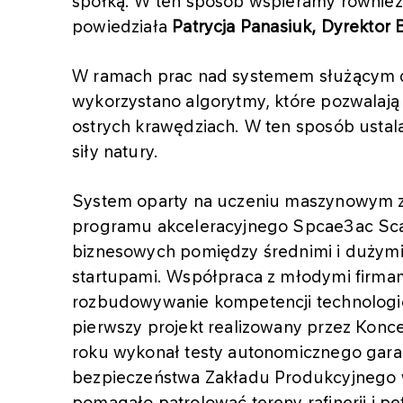
spółką. W ten sposób wspieramy również
powiedziała
Patrycja Panasiuk, Dyrektor
W ramach prac nad systemem służącym do
wykorzystano algorytmy, które pozwalają 
ostrych krawędziach. W ten sposób ustala 
siły natury.
System oparty na uczeniu maszynowym z
programu akceleracyjnego Spcae3ac Scale
biznesowych pomiędzy średnimi i dużymi
startupami. Współpraca z młodymi firm
rozbudowywanie kompetencji technologic
pierwszy projekt realizowany przez Kon
roku wykonał testy autonomicznego gara
bezpieczeństwa Zakładu Produkcyjnego w
pomagało patrolować tereny rafinerii i 