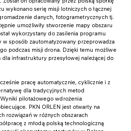
r. Został on opracowany przez polską spółkę
 wykonano serię misji lotniczych o łącznej
zgromadzenie danych, fotogrametrycznych tj.
astępnie umożliwiły stworzenie mapy obszaru
ostał wykorzystany do zasilenia programu
tóry w sposób zautomatyzowany przeprowadza
go podczas misji drona. Dzięki temu możliwe
 dla infrastruktury przesyłowej należącej do
ześnie pracę automatycznie, cyklicznie i z
ternatywę dla tradycyjnych metod
. Wyniki pilotażowego wdrożenia
biecujące. PKN ORLEN jest otwarty na
ch rozwiązań w różnych obszarach
półpracę z młodą polską technologiczną