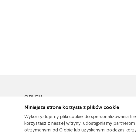
ORLEN
Niniejsza strona korzysta z plików cookie
Copyright © 1996-2026
Wykorzystujemy pliki cookie do spersonalizowania treś
Wszystkie prawa zastrzeżone
korzystasz z naszej witryny, udostępniamy partnero
otrzymanymi od Ciebie lub uzyskanymi podczas korzys