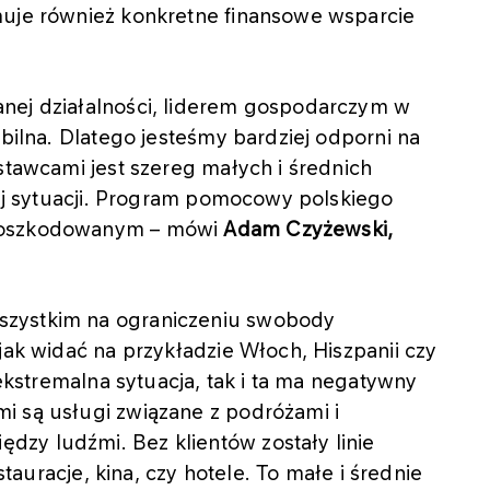
muje również konkretne finansowe wsparcie
nej działalności, liderem gospodarczym w
abilna. Dlatego jesteśmy bardziej odporni na
stawcami jest szereg małych i średnich
dnej sytuacji. Program pomocowy polskiego
 poszkodowanym – mówi
Adam Czyżewski,
szystkim na ograniczeniu swobody
jak widać na przykładzie Włoch, Hiszpanii czy
 ekstremalna sytuacja, tak i ta ma negatywny
i są usługi związane z podróżami i
zy ludźmi. Bez klientów zostały linie
estauracje, kina, czy hotele. To małe i średnie