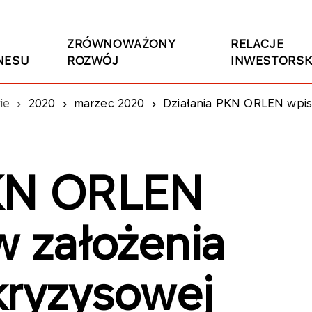
ZRÓWNOWAŻONY
RELACJE
NESU
ROZWÓJ
INWESTORSK
ie
2020
marzec 2020
Działania PKN ORLEN wpisu
PKN ORLEN
w założenia
kryzysowej