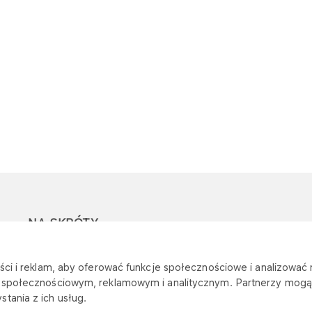
NA SKRÓTY
Ostrzeżenie przed
Przetargi
Z
ci i reklam, aby oferować funkcje społecznościowe i analizować r
oszustwami
r
m społecznościowym, reklamowym i analitycznym. Partnerzy mogą 
Dotacje
tania z ich usług.
Mapa stacji