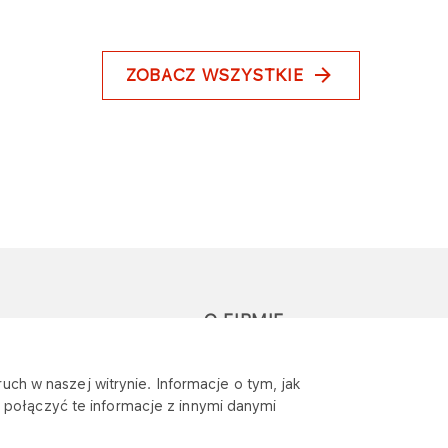
ZOBACZ WSZYSTKIE
O FIRMIE
głoś zapytanie lub
Sponsoring
uch w naszej witrynie. Informacje o tym, jak
eklamację
połączyć te informacje z innymi danymi
Wymagania
bezpieczeństwa