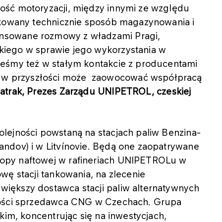
ość motoryzacji, między innymi ze względu
ikowany technicznie sposób magazynowania i
nsowane rozmowy z władzami Pragi,
iego w sprawie jego wykorzystania w
teśmy też w stałym kontakcie z producentami
w przyszłości może zaowocować współpracą
atrak, Prezes Zarządu UNIPETROL, czeskiej
lejności powstaną na stacjach paliw Benzina-
ndov) i w Litvínovie. Będą one zaopatrywane
opy naftowej w rafineriach UNIPETROLu w
wę stacji tankowania, na zlecenie
iększy dostawca stacji paliw alternatywnych
kości sprzedawca CNG w Czechach. Grupa
kim, koncentrując się na inwestycjach,