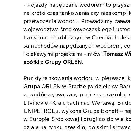
- Pojazdy napędzane wodorem to przyszł
na krótki czas tankowania czy nieskompl
przewożenia wodoru. Prowadzimy zaawa
województwa środkowoczeskiego i usteck
transporcie publicznym w Czechach. Jes
samochodów napędzanych wodorem, co 
i ciekawymi projektami – mówi
Tomasz Wi
spółki z Grupy ORLEN
.
Punkty tankowania wodoru w pierwszej ko
Grupa ORLEN w Pradze (w dzielnicy Barra
w wodór wytwarzany podczas przerobu r
Litvínovie i Kralupach nad Wełtawą. Budo
UNIPETROLu, wykona Grupa Bonett – najw
w Europie Środkowej i drugi co do wiel
działa na rynku czeskim, polskim i słowac