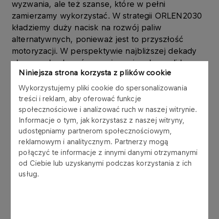
wyzwania, ale też szanse, które w pełni
zamierzamy wykorzystać. W strategii ORLEN2030
kładziemy duży nacisk na rozwój paliw
alternatywnych, ponieważ jest to przyszłość
motoryzacji. W perspektywie najbliższej dekady
chcemy zbudować pozycję regionalnego lidera
Niniejsza strona korzysta z plików cookie
technologii wodorowych, osiągając wymierne
korzyści biznesowe. Wymiana informacji z
Wykorzystujemy pliki cookie do spersonalizowania
partnerami pozwala nam lepiej poznać stojące
treści i reklam, aby oferować funkcje
przed nami wyzwania technologiczne – mówi
społecznościowe i analizować ruch w naszej witrynie.
Informacje o tym, jak korzystasz z naszej witryny,
Daniel Obajtek, Prezes Zarządu PKN ORLEN.
udostępniamy partnerom społecznościowym,
reklamowym i analitycznym. Partnerzy mogą
List intencyjny podpisany przez PKN ORLEN z
połączyć te informacje z innymi danymi otrzymanymi
Gminą Miastem Piła i Miejskim Zakładem
od Ciebie lub uzyskanymi podczas korzystania z ich
Komunikacji w Pile zakłada wspólne działania
usług.
związane z rozwojem ekologicznego transportu
publicznego opartego o napędy wodorowe w
subregionie pilskim. Współpraca w podobnym
zakresie planowana jest również z Miejskim