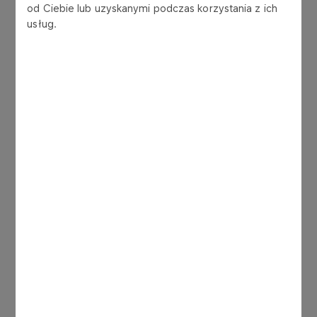
od Ciebie lub uzyskanymi podczas korzystania z ich
odpowiedzialności społecznej;
usług.
weryfikacji dostawców;
przeciwdziałania korupcji.
Ethisphere Institute zwraca szczególną uwagę na
działania dotyczące budowania kultury
organizacyjnej w oparciu o wartości oraz ocenia
praktyki w zakresie zarządzania ludźmi, m.in.:
równouprawnienie w zatrudnieniu;
przeciwdziałanie mobbingowi, dyskryminacji i
molestowaniu;
programy szkoleń i komunikacji;
programy pracownicze;
działania związane z rozwojem zaangażowania