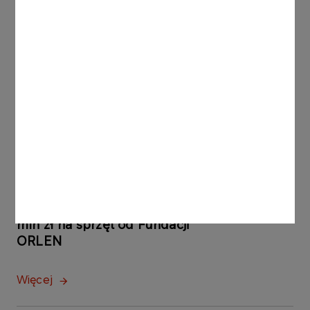
Institute | Good. Smart. Business. Profit.®
Inne aktualności
KOMUNIKATY
31.10.2025
PRASOWE
Współpraca dla
bezpieczeństwa. Umowa z
Komendą Główną Policji i 15
mln zł na sprzęt od Fundacji
ORLEN
Więcej