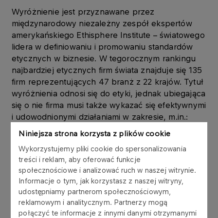
Wyróżnienie jest przyznawane przez
międzynarodowy niezależny zespół ekspertów
amerykańskiego Ethisphere Institute – światowego
lidera w definiowaniu i promowaniu standardów
etycznych w biznesie. W tegorocznym rankingu
najbardziej etycznych firm świata znajduje się 135
firm reprezentujących 47 branż z 22 krajów. Tytuł
wyróżnienia odnosi się do etyki, jednak ubiegająca
się o nie firma musi także wykazać się efektywnymi
i udowodnionymi działaniami w zakresie, m.in.:
Niniejsza strona korzysta z plików cookie
ładu korporacyjnego;
Wykorzystujemy pliki cookie do spersonalizowania
compliance, czyli zarządzania zgodnością i
treści i reklam, aby oferować funkcje
społecznościowe i analizować ruch w naszej witrynie.
ryzykiem;
Informacje o tym, jak korzystasz z naszej witryny,
BHP;
udostępniamy partnerom społecznościowym,
reklamowym i analitycznym. Partnerzy mogą
zrównoważonego rozwoju;
połączyć te informacje z innymi danymi otrzymanymi