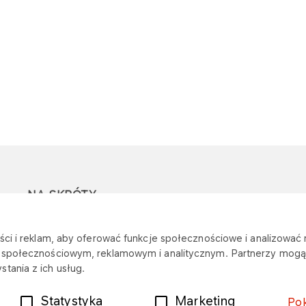
NA SKRÓTY
Ostrzeżenie przed
Przetargi
Z
ci i reklam, aby oferować funkcje społecznościowe i analizować r
oszustwami
r
m społecznościowym, reklamowym i analitycznym. Partnerzy mogą 
Dotacje
tania z ich usług.
Mapa stacji
Plany zakupowe
Statystyka
Marketing
Po