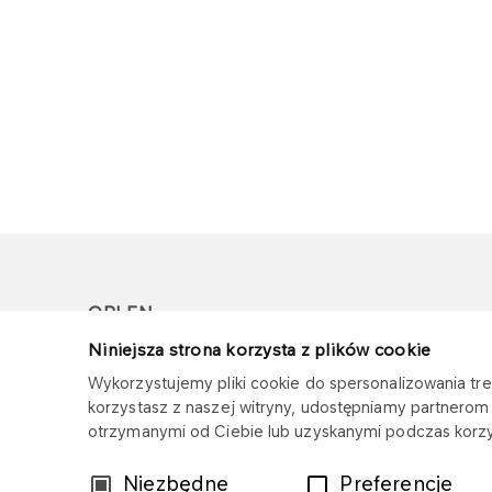
ORLEN
Niniejsza strona korzysta z plików cookie
Copyright © 1996-2026
Wykorzystujemy pliki cookie do spersonalizowania treś
Wszystkie prawa zastrzeżone
korzystasz z naszej witryny, udostępniamy partnero
otrzymanymi od Ciebie lub uzyskanymi podczas korzys
Wybór
Niezbędne
Preferencje