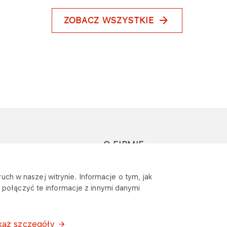
ZOBACZ WSZYSTKIE
O FIRMIE
głoś zapytanie lub
Sponsoring
uch w naszej witrynie. Informacje o tym, jak
eklamację
połączyć te informacje z innymi danymi
Wymagania
bezpieczeństwa
każ szczegóły