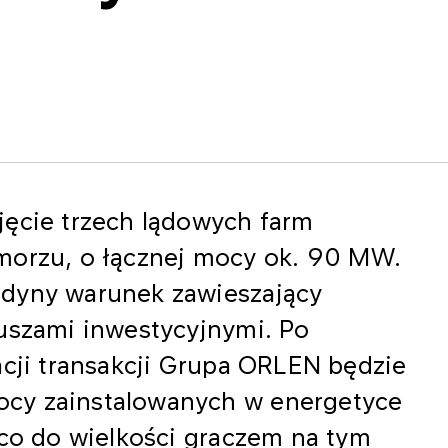
jęcie trzech lądowych farm
morzu, o łącznej mocy ok. 90 MW.
edyny warunek zawieszający
duszami inwestycyjnymi. Po
acji transakcji Grupa ORLEN będzie
cy zainstalowanych w energetyce
 co do wielkości graczem na tym