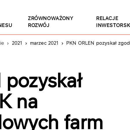
ZRÓWNOWAŻONY
RELACJE
NESU
ROZWÓJ
INWESTORSK
ie
2021
marzec 2021
PKN ORLEN pozyskał zgodę U
pozyskał
K na
ądowych farm