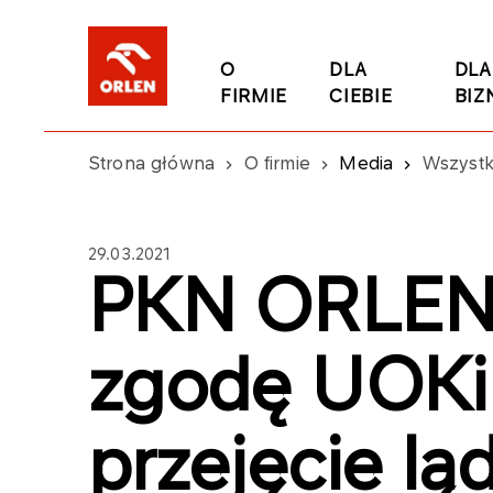
O
DLA
DLA
FIRMIE
CIEBIE
BIZ
Strona główna
O firmie
Media
Wszystk
29.03.2021
PKN ORLEN 
zgodę UOKi
przejęcie l