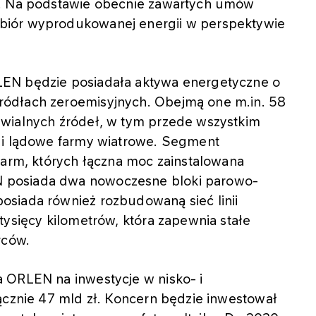
e. Na podstawie obecnie zawartych umów
biór wyprodukowanej energii w perspektywie
LEN będzie posiadała aktywa energetyczne o
ódłach zeroemisyjnych. Obejmą one m.in. 58
awialnych źródeł, w tym przede wszystkim
 i lądowe farmy wiatrowe. Segment
farm, których łączna moc zainstalowana
 posiada dwa nowoczesne bloki parowo-
siada również rozbudowaną sieć linii
tysięcy kilometrów, która zapewnia stałe
rców.
 ORLEN na inwestycje w nisko- i
ącznie 47 mld zł. Koncern będzie inwestował