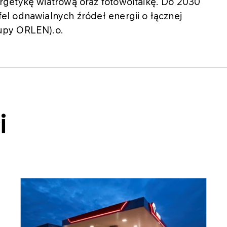
getykę wiatrową oraz fotowoltaikę. Do 2030
l odnawialnych źródeł energii o łącznej
upy ORLEN).o.
i