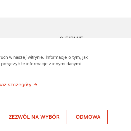
O FIRMIE
głoś zapytanie lub
Sponsoring
uch w naszej witrynie. Informacje o tym, jak
eklamację
połączyć te informacje z innymi danymi
Wymagania
bezpieczeństwa
każ szczegóły
ZEZWÓL NA WYBÓR
ODMOWA