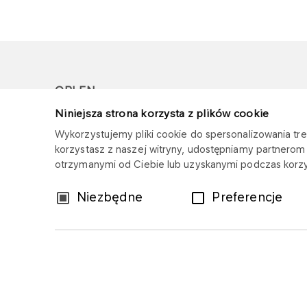
ORLEN
Niniejsza strona korzysta z plików cookie
Copyright © 1996-2026
Wykorzystujemy pliki cookie do spersonalizowania treś
Wszystkie prawa zastrzeżone
korzystasz z naszej witryny, udostępniamy partnero
otrzymanymi od Ciebie lub uzyskanymi podczas korzys
Wybór
Niezbędne
Preferencje
zgody
Mapa serwisu
Polityka prywatności
Z