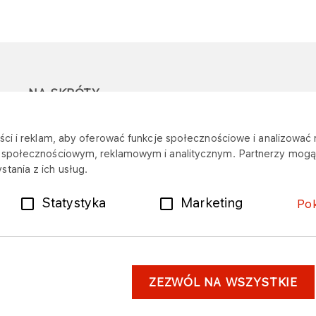
NA SKRÓTY
Ostrzeżenie przed
Przetargi
Z
ci i reklam, aby oferować funkcje społecznościowe i analizować r
oszustwami
r
m społecznościowym, reklamowym i analitycznym. Partnerzy mogą 
Dotacje
tania z ich usług.
Mapa stacji
Plany zakupowe
Statystyka
Marketing
Po
ZEZWÓL NA WSZYSTKIE
astrzeżenia prawne
Dane osobowe