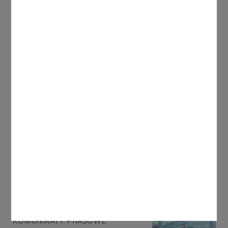
Przemysł 4.0, który skupi się na innowacyjnych
systemach monitoringu korozji oraz działaniach
obniżających jej negatywny wpływ na instalacje
produkcyjne.
Program NEON jest realizowany na mocy umowy,
podpisanej przez PKN ORLEN i NCBR w grudniu
2021 roku. Na finansowanie prac nad projektami o
najwyższym potencjale rozwoju PKN ORLEN i
NCBR przeznaczą po 100 mln zł.
Inne aktualności
KOMUNIKATY PRASOWE