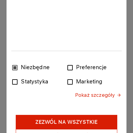
Poznań
—
ul. Jeżycka 46
Wrocław
—
ul. Legnicka 11
Kraków
—
ul. Grzegórzecka 39
Łódź
—
ul. Wólczańska 127
Płock
—
ul. Wyszogrodzka 161
W ramach współpracy ORLEN i Muzeum Marii
Wybór
Niezbędne
Preferencje
Skłodowskiej‑Curie przewidziano m.in. zajęcia
zgody
edukacyjne dla rodzin z dziećmi, serię „Na rowery
Statystyka
Marketing
z Marią”, promującą zdrowy tryb życia a także
publikację „Maria Skłodowska‑Curie • Albert
Pokaż szczegóły
Einstein. Listy /1911–1932/”, opowiadającą o
przyjaźni dwóch legend nauki.
— Współpraca z ORLEN to dla Muzeum
ZEZWÓL NA WSZYSTKIE
wyjątkowa okazja do realizacji ambitnego