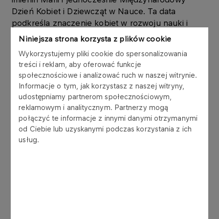
Dzień Kobiet i Dziewcząt w Nauce. Ta data
podkreśla znaczenie kobiet w rozwoju nauki i
technologii oraz idealnie wpisuje się w ideę całej
Niniejsza strona korzysta z plików cookie
inicjatywy: przypominanie o pionierskiej roli
Wykorzystujemy pliki cookie do spersonalizowania
Skłodowskiej‑Curie i popularyzowanie jej
treści i reklam, aby oferować funkcje
osiągnięć.
społecznościowe i analizować ruch w naszej witrynie.
Informacje o tym, jak korzystasz z naszej witryny,
—
Maria Skłodowska‑Curie była postacią
udostępniamy partnerom społecznościowym,
absolutnie wyjątkową, której odkrycia i pasja do
reklamowym i analitycznym. Partnerzy mogą
nauki wciąż inspirują ludzi na całym świecie.
połączyć te informacje z innymi danymi otrzymanymi
Zależało nam, żeby projekty rozpoczynające
od Ciebie lub uzyskanymi podczas korzystania z ich
współpracę z muzeum jej imienia nawiązywały do
usług.
wyjątkowego życia noblistki, były świeże i
angażujące. Stąd pomysł na murale, które
doskonale wpisują się w przestrzeń miejską,
pozwalają popularyzować naukę w atrakcyjny
wizualnie sposób i łączyć ją ze sztuką oraz
kulturą. Chcemy zaciekawić odbiorców i sprawić,