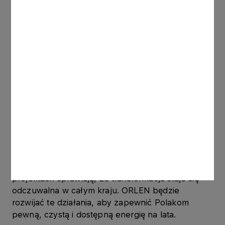
transformacji
Postępuje rozwój programu małych reaktorów
jądrowych. Renegocjowane porozumienie z
partnerem umożliwia rozpoczęcie przygotowań
do budowy pierwszego reaktora BWRX-300 w
Europie – we Włocławku. SMR stanie się stabilnym
uzupełnieniem miksu i jednym z fundamentów
niskoemisyjnego systemu energetycznego
przyszłości.
Energia wytwarzana w nowych źródłach,
inwestycje w sieci i technologie przyszłości oraz
rosnący udział polskich firm w najważniejszych
projektach sprawiają, że transformacja staje się
odczuwalna w całym kraju. ORLEN będzie
rozwijać te działania, aby zapewnić Polakom
pewną, czystą i dostępną energię na lata.