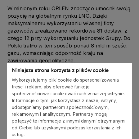
W minionym roku ORLEN znacząco umocnił swoją
pozycję na globalnym rynku LNG. Dzięki
maksymalnemu wykorzystaniu własnej floty
gazowców zrealizowano rekordowe 81 dostaw, z
czego 12 przy wykorzystaniu jednostek Grupy. Do
Polski trafiło w ten sposób ponad 8 mld m sześc.
gazu, wzmacniając odporność kraju na
zawirowania geopolityczne.
Niniejsza strona korzysta z plików cookie
Równolegle ORLEN konsekwentnie zwiększa
Wykorzystujemy pliki cookie do spersonalizowania
dostępne wolumeny surowca. W Polsce
treści i reklam, aby oferować funkcje
intensywne prace poszukiwawcze przyniosły 2,4
społecznościowe i analizować ruch w naszej witrynie.
mld m sześc. nowo udokumentowanych zasobów
Informacje o tym, jak korzystasz z naszej witryny,
gazu. Dodatkowe wolumeny zapewniło
udostępniamy partnerom społecznościowym,
zwiększone wydobycie na Norweskim Szelfie
reklamowym i analitycznym. Partnerzy mogą
Kontynentalnym, gdzie dzięki zastosowaniu
połączyć te informacje z innymi danymi otrzymanymi
nowoczesnych technologii – m.in. na złożu Ormen
od Ciebie lub uzyskanymi podczas korzystania z ich
usług.
Lange – oraz przejęciom aktywów pozyskano 7,2