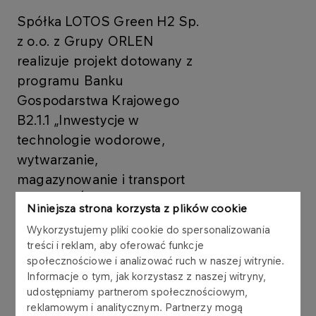
Spółka LOTOS Green H2 Sp.
z o.o. z Grupy ORLEN
realizuje projekt dotowany z
programu Banku
Gospodarstwa Krajowego
B2.1.1 „Inwestycje w
technologie wodorowe,
wytwarzanie,
magazynowanie i transport
wodoru”. Środki pochodzą z
Niniejsza strona korzysta z plików cookie
Krajowego Planu
Wykorzystujemy pliki cookie do spersonalizowania
Odbudowy, którego celem
treści i reklam, aby oferować funkcje
jest odbudowa potencjału
społecznościowe i analizować ruch w naszej witrynie.
rozwojowego gospodarki
Informacje o tym, jak korzystasz z naszej witryny,
udostępniamy partnerom społecznościowym,
oraz wsparcie jej
reklamowym i analitycznym. Partnerzy mogą