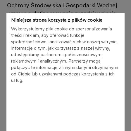
Ochrony Środowiska i Gospodarki Wodnej
umowę o dofinansowanie przedsięwzięcia
Niniejsza strona korzysta z plików cookie
„Budowy stacji ładowania o mocy 150 kW+”
Wykorzystujemy pliki cookie do spersonalizowania
w ramach programu „Wsparcie
treści i reklam, aby oferować funkcje
infrastruktury do ładowania pojazdów
społecznościowe i analizować ruch w naszej witrynie.
elektrycznych i infrastruktury do tankowania
Informacje o tym, jak korzystasz z naszej witryny,
wodoru”. Numer umowy:
udostępniamy partnerom społecznościowym,
reklamowym i analitycznym. Partnerzy mogą
1965/2023/Wn07/OA-in-fn/D.
połączyć te informacje z innymi danymi otrzymanymi
od Ciebie lub uzyskanymi podczas korzystania z ich
usług.
W ramach projektu powstanie 120
ogólnodostępnych stacji ładowania pojazdów,
każda stacja posiadać będzie dwa punkty
ładowania. Projekt jest kontynuacją planu
rozbudowy sieci stacji ładowania samochodów
elektrycznych w Polsce należących do ORLEN.