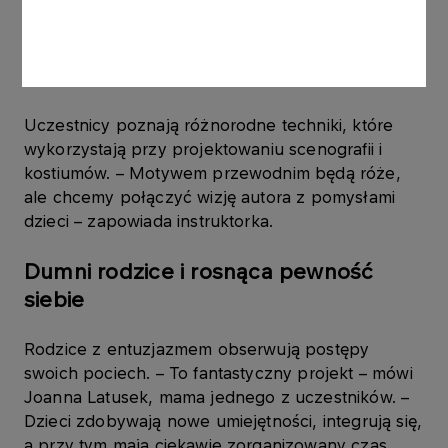
manualne, ale też wyobraźnię, wrażliwość i
ciekawość świata. Nie każde dziecko zostanie
artystą, ale doświadczenie twórcze pozostaje z
nim na całe życie.
Uczestnicy poznają różnorodne techniki, które
wykorzystają przy projektowaniu scenografii i
kostiumów. – Motywem przewodnim będą róże,
ale chcemy połączyć wizję autora z pomysłami
dzieci – zapowiada instruktorka.
Dumni rodzice i rosnąca pewność
siebie
Rodzice z entuzjazmem obserwują postępy
swoich pociech. – To fantastyczny projekt – mówi
Joanna Latusek, mama jednego z uczestników. –
Dzieci zdobywają nowe umiejętności, integrują się,
a przy tym mają ciekawie zorganizowany czas.