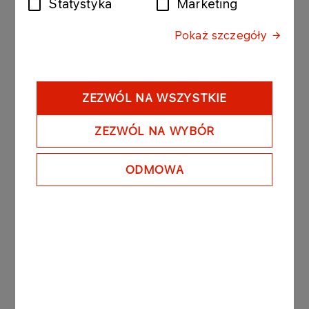
Statystyka
Marketing
Każdy może być Małym Księciem
Pokaż szczegóły
Autorką scenariusza spektaklu jest Justyna
Kucaba, prowadząca także warsztaty teatralne. –
„Mały Książę” od zawsze był mi szczególnie bliski
ZEZWÓL NA WSZYSTKIE
– przyznaje. – To opowieść o wartościach
niewidocznych dla oczu: miłości, przyjaźni i
ZEZWÓL NA WYBÓR
odpowiedzialności. Chciałabym, aby zarówno
dzieci, jak i widzowie, choć na chwilę odnaleźli w
ODMOWA
sobie Małego Księcia i spojrzeli na świat sercem.
Zajęcia teatralne są dla dzieci zupełnie nowym
doświadczeniem. Oprócz pracy nad dykcją,
ruchem scenicznym i interpretacją tekstu, uczą
one współpracy i budowania relacji. – Dzieci
przekonują się, że najważniejsze efekty osiąga się
dzięki działaniu zespołowemu – zauważa
instruktorka.