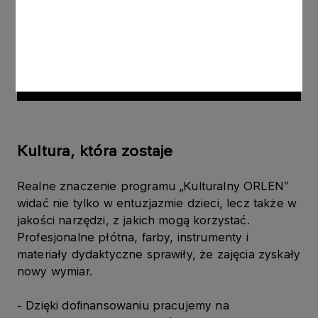
Kultura, która zostaje
Realne znaczenie programu „Kulturalny ORLEN”
widać nie tylko w entuzjazmie dzieci, lecz także w
jakości narzędzi, z jakich mogą korzystać.
Profesjonalne płótna, farby, instrumenty i
materiały dydaktyczne sprawiły, że zajęcia zyskały
nowy wymiar.
- Dzięki dofinansowaniu pracujemy na