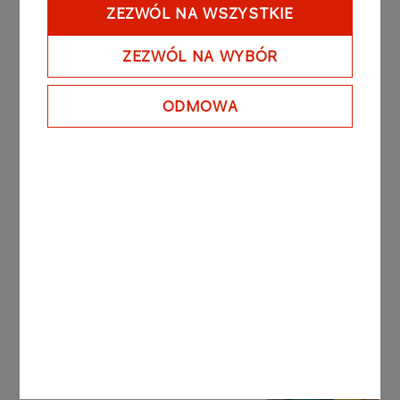
Jerozolimy”. Przed nami kolejne nietuzinkowe
ZEZWÓL NA WSZYSTKIE
koncerty, które przeniosą słuchaczy w
różnorodne muzyczne zakątki Europy Środkowo-
ZEZWÓL NA WYBÓR
Wschodniej.
ODMOWA
Zapraszamy serdecznie do udziału w koncertach,
by wspólnie doświadczyć tego niezwykłego
muzycznego święta.​
Inne aktualności
AKTUALNOŚCI
10.10.2025
ORLEN Sponsorem
Głównym Aluron CMC Warty
Zawiercie