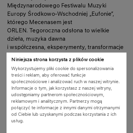
Międzynarodowego Festiwalu Muzyki
Europy Środkowo-Wschodniej „Eufonie”,
którego Mecenasem jest
ORLEN. Tegoroczna odsłona to wielkie
dzieła, muzyka dawna
i współczesna, eksperymenty, transformacje
i nowoczesne interpretacje. Po raz pierwszy
Niniejsza strona korzysta z plików cookie
Eufonie wykroczą z koncertami poza
Wykorzystujemy pliki cookie do spersonalizowania
Warszawę i zawitają również w Krakowie,
treści i reklam, aby oferować funkcje
Lusławicach, Lublinie, Katowicach
społecznościowe i analizować ruch w naszej witrynie.
i Dębicy. Cechą charakterystyczną Eufonii
Informacje o tym, jak korzystasz z naszej witryny,
udostępniamy partnerom społecznościowym,
jest różnorodność i bogactwo repertuaru.
reklamowym i analitycznym. Partnerzy mogą
połączyć te informacje z innymi danymi otrzymanymi
od Ciebie lub uzyskanymi podczas korzystania z ich
Repertuar tegorocznej edycji to dialog między
usług.
tradycją a nowoczesnością, stanowiący emanację
przenikania się muzycznych idei na przestrzeni