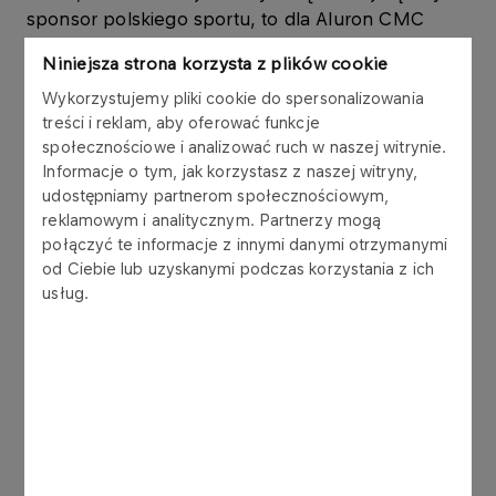
sponsor polskiego sportu, to dla Aluron CMC
Warty Zawiercie przełomowy moment. W tym
Niniejsza strona korzysta z plików cookie
sezonie nasz zespół jak zawsze stawia sobie
wysoko poprzeczkę i ponownie będzie walczyć o
Wykorzystujemy pliki cookie do spersonalizowania
treści i reklam, aby oferować funkcje
najwyższe cele, także w rozgrywkach
społecznościowe i analizować ruch w naszej witrynie.
międzynarodowych, w których od kilku lat godnie
Informacje o tym, jak korzystasz z naszej witryny,
reprezentuje polską siatkówkę. Wierzę, że razem
udostępniamy partnerom społecznościowym,
z naszym nowym sponsorem patrzymy w tę samą
reklamowym i analitycznym. Partnerzy mogą
stronę i obdarzamy się wzajemnym zaufaniem,
połączyć te informacje z innymi danymi otrzymanymi
które będzie procentować w przyszłości jeszcze
od Ciebie lub uzyskanymi podczas korzystania z ich
lepszymi wynikami drużyny -
powiedział Kryspin
usług.
Baran, Prezes Zarządu klubu ALURON CMC
Warta Zawiercie.
W ramach współpracy, Logo ORLENU pojawi się
na koszulkach meczowych pierwszego zespołu, a
także w klubowym brandingu m.in. na parkiecie
poczas meczów PlusLigi, bandach LED czy