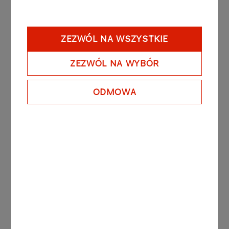
zawodnicy, którzy stanowią o sile reprezentacji
narodowej i są dumą dla lokalnej społeczności.
Wierzymy, że dzięki naszej współpracy będziemy
ZEZWÓL NA WSZYSTKIE
mogli wspólnie świętować kolejne sukcesy -
powiedział Michał Rutkowski, Dyrektor Biura
ZEZWÓL NA WYBÓR
Sponsoringu Sportu ORLEN.
Siatkarze z Zawiercia rozpoczną sezon PlusLigi 25
ODMOWA
października meczem z PGE Projektem
Warszawa, trzy dni później zagrają w
Kędzierzynie-Koźlu z miejscową ZAKSĄ. W
listopadzie Aluron CMC Warta rozpocznie
zmagania w Lidze Mistrzow, w której zagra w fazie
grupowej z Asseco Resovią Rzeszów,
portugalskim Sportingiem CF i niemieckim SVG
Lüneburg..