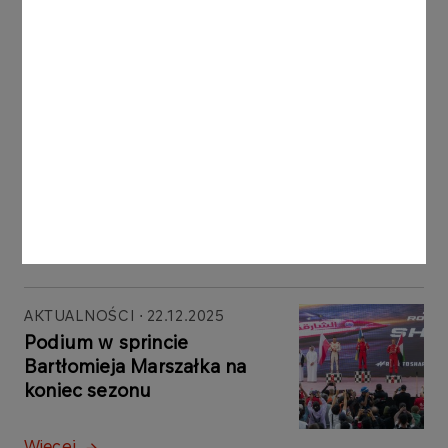
Inne aktualności
AKTUALNOŚCI
23.12.2025
Aluron CMC Warta Zawiercie
z medalem Klubowych
Mistrzostw Europy
Więcej
AKTUALNOŚCI
22.12.2025
Podium w sprincie
Bartłomieja Marszałka na
koniec sezonu
Więcej