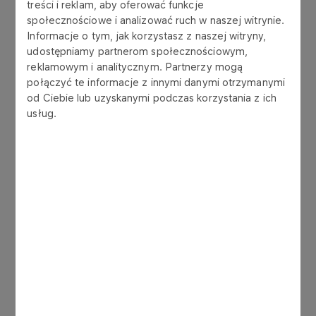
treści i reklam, aby oferować funkcje
społecznościowe i analizować ruch w naszej witrynie.
Informacje o tym, jak korzystasz z naszej witryny,
udostępniamy partnerom społecznościowym,
Zawodniczka rozpoczęła czwartkowe zmagania
reklamowym i analitycznym. Partnerzy mogą
od zajęcia szóstego miejsca w kwalifikacjach. W
połączyć te informacje z innymi danymi otrzymanymi
pierwszej rundzie fazy pucharowej Polka
od Ciebie lub uzyskanymi podczas korzystania z ich
pokonała Chinkę Xinhui Bai. W ćwierćfinale
usług.
reprezentantkę naszego kraju czekała rywalizacja
ze Szwajcarką Julie Zogg. Król-Walas była
szybsza o 0,05 sekundy. W emocjonującej walce
o finał zawodniczka z Zakopanego uległa
Japonce Miki Tsubaki o zaledwie… 0,01 sekundy.
W pojedynku decydującym o brązowym medalu
Aleksandra Król-Walas nie dała już szans swojej
rywalce. Polka wyprzedziła Ladinę Caviezel ze
Szwajcarii o 0,14 sekundy. Mistrzynią świata
została Ester Ladecka z Czech, która pokonała
Mikę Tsubaki.