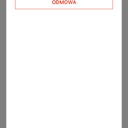
ODMOWA
Inne aktualności
AKTUALNOŚCI
07.08.2026
Trzeba być stale obecnym.
Teatr Krystyny
Zachwatowicz-Wajdy
Więcej
AKTUALNOŚCI
07.08.2026
Przed nami lekkoatletyczne
ME. Duże medalowe szanse
przedstawicieli ORLEN
Teamu