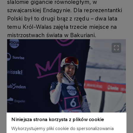
slalomie gigancie równoległym, w
szwajcarskiej Endagynie. Dla reprezentantki
Polski był to drugi brąz z rzędu – dwa lata
temu Król-Walas zajęła trzecie miejsce na
mistrzostwach świata w Bakuriani.
Niniejsza strona korzysta z plików cookie
Wykorzystujemy pliki cookie do spersonalizowania