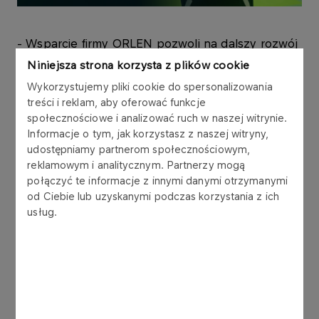
- Wsparcie firmy ORLEN pozwoli na dalszy rozwój
sportowy i organizacyjny klubu, a nasze
Niniejsza strona korzysta z plików cookie
partnerstwo otworzy drogę do nowych inicjatyw
Wykorzystujemy pliki cookie do spersonalizowania
skierowanych do kibiców, takich jak wspólne akcje
treści i reklam, aby oferować funkcje
promocyjne, konkursy czy wydarzenia specjalne.
społecznościowe i analizować ruch w naszej witrynie.
Ta współpraca to dla nas duży krok naprzód. A
Informacje o tym, jak korzystasz z naszej witryny,
takie wartości jak pasja, determinacja i praca
udostępniamy partnerom społecznościowym,
zespołowa na pewno nas łączą i sprawią, że
reklamowym i analitycznym. Partnerzy mogą
najbliższy sezon będzie pełen emocji i sukcesów
połączyć te informacje z innymi danymi otrzymanymi
– powiedziała
Aleksandra Jagieło, Prezes Zarządu
od Ciebie lub uzyskanymi podczas korzystania z ich
usług.
Bialskiego Klubu Sportowego S.A.
Klub z Bielska-Białej jest bardzo ważny dla
lokalnej społeczności. Organizuje imprezy
sportowo-rekreacyjne dla dzieci i młodzieży, co
przybliża najmłodszych do sportu i pomaga w
promocji zdrowego trybu życia. Widać to na