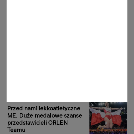
Inne aktualności
AKTUALNOŚCI
07.08.2026
Trzeba być stale obecnym.
Teatr Krystyny
Zachwatowicz-Wajdy
Więcej
AKTUALNOŚCI
07.08.2026
Przed nami lekkoatletyczne
ME. Duże medalowe szanse
przedstawicieli ORLEN
Teamu