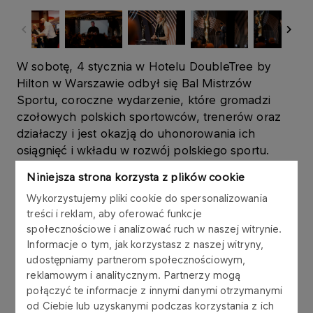
W sobotę, 4 stycznia w Hotelu DoubleTree by
Hilton w Warszawie odbył się Bal Mistrzów
Sportu, coroczne wydarzenie, które gromadzi
czołowych polskich sportowców, trenerów oraz
działaczy i jest okazją do uhonorowania ich
osiągnięć i wkładu w rozwój polskiego sportu.
Niniejsza strona korzysta z plików cookie
Tradycyjnie już redakcja "Przeglądu Sportowego"
Wykorzystujemy pliki cookie do spersonalizowania
wraz z ekspertami sportowymi wybrała grupę 25
treści i reklam, aby oferować funkcje
sportowców, którzy osiągnęli największe sukcesy
społecznościowe i analizować ruch w naszej witrynie.
w minionym roku, spośród których statuetki
Informacje o tym, jak korzystasz z naszej witryny,
otrzymuje czołowa dziesiątka. Jako że był to rok
udostępniamy partnerom społecznościowym,
olimpijski, główne role w głosowaniu kibiców
reklamowym i analitycznym. Partnerzy mogą
odegrali właśnie przedstawiciele sportów
połączyć te informacje z innymi danymi otrzymanymi
olimpijskich, którzy swoimi wynikami dostarczali
od Ciebie lub uzyskanymi podczas korzystania z ich