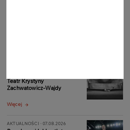
Sportowego na Najlepszego Sportowca Polski w
2024 roku można znaleźć
tutaj
.
Inne aktualności
AKTUALNOŚCI
07.08.2026
Trzeba być stale obecnym.
Teatr Krystyny
Zachwatowicz-Wajdy
Więcej
AKTUALNOŚCI
07.08.2026