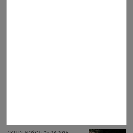
Bogoria posiada także prężnie działającą
akademię, w której trenuje około 150 dzieci i
młodzieży z Grodziska Mazowieckiego i okolic.
Inne aktualności
AKTUALNOŚCI
05.08.2026
Alternatywa znów przyciąga
do Katowic. Powraca OFF
Festival
Więcej
AKTUALNOŚCI
05.08.2026