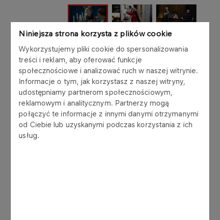
Niniejsza strona korzysta z plików cookie
Teatr Telewizji planuje w tym roku produkcję 40
Wykorzystujemy pliki cookie do spersonalizowania
spektakli. Będą to premiery znanych już twórców,
treści i reklam, aby oferować funkcje
ale również inspirujące debiuty. W obsadach
społecznościowe i analizować ruch w naszej witrynie.
aktorskich znajdziemy nazwiska wybitnych
Informacje o tym, jak korzystasz z naszej witryny,
aktorów starszego pokolenia, ale też
udostępniamy partnerom społecznościowym,
utalentowanej młodzieży. W tym roku zobaczymy
reklamowym i analitycznym. Partnerzy mogą
m.in. Marka Kondrata który po wielu latach
połączyć te informacje z innymi danymi otrzymanymi
przerwy w wykonywaniu zawodu zagra główną
od Ciebie lub uzyskanymi podczas korzystania z ich
rolę w spektaklu „Warto żyć” w reżyserii Piotra
usług.
Domalewskiego. Wśród twórców planowanych
produkcji znajdą się również Jan Englert,
Wojciech Smarzowski, Jan Holoubek czy Jerzy
Skolimowski. W ofercie największego teatru w
Polsce znajdą się zarówno oryginalne produkcje
TVP, jak i docenione przez krytyków
przedstawienia przeniesione z desek polskich