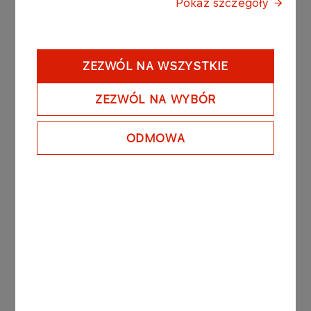
grudnia 2024 roku Teatr Telewizji mógł pochwalić
Pokaż szczegóły
się oglądalnością 9,8 mln widzów na antenie TVP1,
4,3 mln widzów w TVP Kultura oraz 934 tys.
odtworzeń w serwisie TVP VOD.
ZEZWÓL NA WSZYSTKIE
Zapraszamy do oglądania spektakli oraz oferty
ZEZWÓL NA WYBÓR
programowej Teatru Telewizji. Zachęcamy również
do obserwowania oficjalnych kanałów
ORLEN Art
& Science
i
Teatru Telewizji
w mediach
ODMOWA
społecznościowych.
1. Fot. Arsen Petrovych/ TVP
2. Fot. Waldemar Kompała/ TVP
3. Fot. M. Zimakiewicz
Inne aktualności