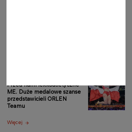
AKTUALNOŚCI
07.08.2026
Trzeba być stale obecnym.
Teatr Krystyny
Zachwatowicz-Wajdy
Więcej
AKTUALNOŚCI
07.08.2026
Przed nami lekkoatletyczne
ME. Duże medalowe szanse
przedstawicieli ORLEN
Teamu
Więcej