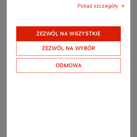
cieszą tłumy kibiców na trybunach –
powiedziała
Pokaż szczegóły
Swoboda
.
W biegu na 60 metrów przez płotki kobiet polscy
ZEZWÓL NA WSZYSTKIE
kibice szczególnie czekali na występ Pii
Skrzyszowskiej. Ostatecznie nasza najlepsza
ZEZWÓL NA WYBÓR
płotkarka była trzecia z czasem 8.02. W Łodzi
triumfowała znakomita szwajcarska lekkoatletka
Ditaji Kambundji.
ODMOWA
– Nie czułam się tego dnia najlepiej, stąd taki
wynik. Muszę też trochę popracować nad
pewnymi elementami. Wiem jaka jest moja
dyspozycja, jakie miałam treningi. Czekam na
lepszy start –
powiedziała Skrzyszowska
.
Cenne zwycięstwo odniósł w Łodzi Konrad
Bukowiecki. Polski kulomiot tak jak zapowiadał w