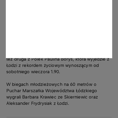
ponownie poprawiłem rekord Grecji, ale
pozostaje pewien niedosyt bo bardzo liczyłem na
udany skok na 6 metrów–
powiedział Karalis
.
Piotr Lisek zajął trzecie miejsce skacząc 5.52.
Liderka światowych tabel w skoku wzwyż Maria
Żodzik wygrała konkurs w Atlas Arenie, pokonując
poprzeczkę na wysokości 1.90. Dobrze spisała się
też druga z Polek Paulina Borys, która wyjedzie z
Łodzi z rekordem życiowym wynoszącym od
sobotniego wieczora 1.90.
W biegach młodzieżowych na 60 metrów o
Puchar Marszałka Województwa Łódzkiego
wygrali Barbara Krawiec ze Skierniewic oraz
Aleksander Frydrysiak z Łodzi.