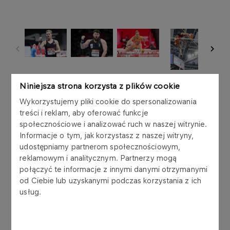
Wypełniona po brzegi łódzka Atlas Arena była w
Niniejsza strona korzysta z plików cookie
sobotni wieczór świadkiem najszybszego biegu w
Wykorzystujemy pliki cookie do spersonalizowania
historii polskiej lekkoatletyki. O znakomity wynik
treści i reklam, aby oferować funkcje
postarał się Jakub Szymański. Polski płotkarz,
społecznościowe i analizować ruch w naszej witrynie.
prezentujący w tym sezonie wyborną formę, już w
Informacje o tym, jak korzystasz z naszej witryny,
eliminacjach uzyskał świetnie 7.43. W finale
udostępniamy partnerom społecznościowym,
pomknął jeszcze szybciej i w świetnym stylu
reklamowym i analitycznym. Partnerzy mogą
zwyciężył z rekordem Polski 7.39! Tym samym
połączyć te informacje z innymi danymi otrzymanymi
Szymański poprawił własny rekord Polski i
od Ciebie lub uzyskanymi podczas korzystania z ich
usług.
umocnił się na prowadzeniu w światowych
tabelach.