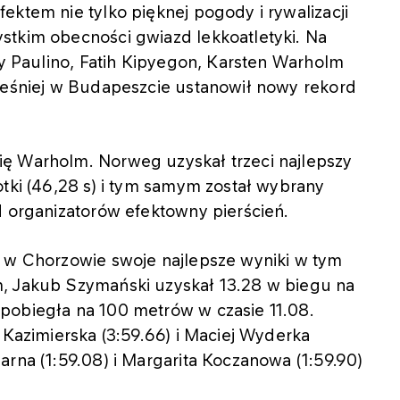
ektem nie tylko pięknej pogody i rywalizacji
stkim obecności gwiazd lekkoatletyki. Na
dy Paulino, Fatih Kipyegon, Karsten Warholm
cześniej w Budapeszcie ustanowił nowy rekord
ę Warholm. Norweg uzyskał trzeci najlepszy
otki (46,28 s) i tym samym został wybrany
d organizatorów efektowny pierścień.
o w Chorzowie swoje najlepsze wyniki w tym
m, Jakub Szymański uzyskał 13.28 w biegu na
pobiegła na 100 metrów w czasie 11.08.
 Kazimierska (3:59.66) i Maciej Wyderka
arna (1:59.08) i Margarita Koczanowa (1:59.90)