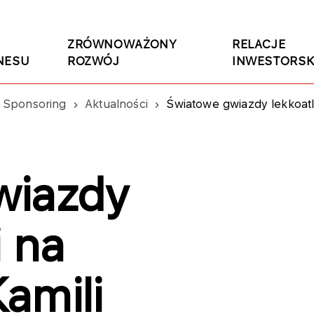
ZRÓWNOWAŻONY
RELACJE
NESU
ROZWÓJ
INWESTORSK
Sponsoring
Aktualności
Światowe gwiazdy lekkoatl
wiazdy
i na
amili