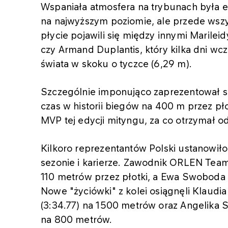
Wspaniała atmosfera na trybunach była ef
na najwyższym poziomie, ale przede wszy
płycie pojawili się między innymi Marilei
czy Armand Duplantis, który kilka dni w
świata w skoku o tyczce (6,29 m).
Szczególnie imponująco zaprezentował si
czas w historii biegów na 400 m przez pł
MVP tej edycji mityngu, za co otrzymał o
Kilkoro reprezentantów Polski ustanowił
sezonie i karierze. Zawodnik ORLEN Tea
110 metrów przez płotki, a Ewa Swoboda 
Nowe "życiówki" z kolei osiągnęli Klaudia
(3:34.77) na 1500 metrów oraz Angelika S
na 800 metrów.