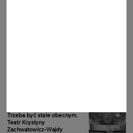
Inne aktualności
AKTUALNOŚCI
10.08.2026
Twardosz i Kot blisko
dziesiątki w Courchevel
Więcej
AKTUALNOŚCI
07.08.2026
Trzeba być stale obecnym.
Teatr Krystyny
Zachwatowicz-Wajdy