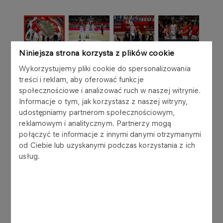
Niniejsza strona korzysta z plików cookie
1,5 miesiąca po ostatnim meczu w tegorocznym
EuroBaskecie, na którym Polacy zajęli 6. miejsce,
Wykorzystujemy pliki cookie do spersonalizowania
ich kolejnym wyzwaniem było rozpoczęcie
treści i reklam, aby oferować funkcje
społecznościowe i analizować ruch w naszej witrynie.
zmagań w eliminacjach mistrzostw świata. W
Informacje o tym, jak korzystasz z naszej witryny,
pierwszej rundzie europejskich kwalifikacji biało-
udostępniamy partnerom społecznościowym,
czerwoni trafili do liczącej cztery zespoły grupy E,
reklamowym i analitycznym. Partnerzy mogą
z której awans do kolejnej fazy eliminacyjnej
połączyć te informacje z innymi danymi otrzymanymi
awansują trzy najlepsze ekipy. Jak się okazuje,
od Ciebie lub uzyskanymi podczas korzystania z ich
już po pierwszym zgrupowaniu nasi koszykarze
usług.
są blisko osiągnięcia tego celu.
Na początek walki o MŚ 2027 podopiecznych
Igora Milicicia czekało starcie z Austrią. Mecz
rozgrywany w Polsat Plus Arenie w Gdańsku
dostarczył blisko 4-tysięcznej widowni mnóstwo