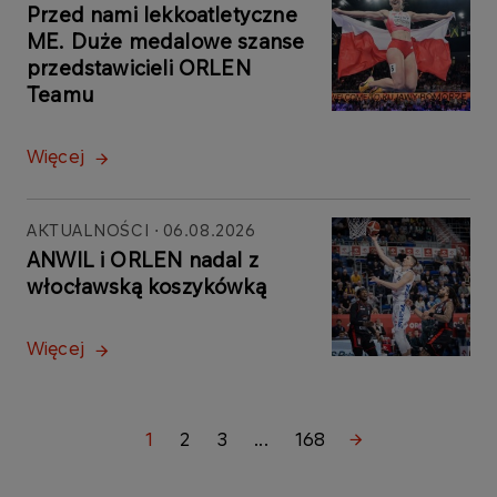
Przed nami lekkoatletyczne
ME. Duże medalowe szanse
przedstawicieli ORLEN
Teamu
Więcej
AKTUALNOŚCI
06.08.2026
ANWIL i ORLEN nadal z
włocławską koszykówką
Więcej
1
2
3
...
168