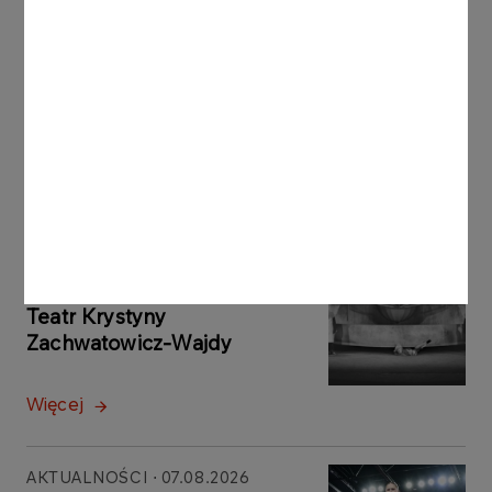
Fot. VolleyballWorld.com
Inne aktualności
AKTUALNOŚCI
07.08.2026
Trzeba być stale obecnym.
Teatr Krystyny
Zachwatowicz-Wajdy
Więcej
AKTUALNOŚCI
07.08.2026