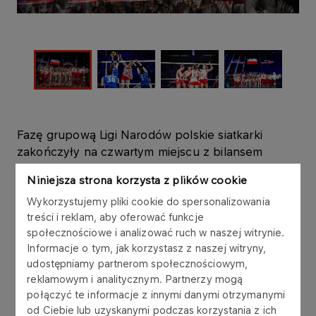
Fazę grupową Ligi Narodów polskie siatkarki
zakończyły na czwartym miejscu z bilansem
dziewięciu zwycięstw i trzech porażek. Zapewniło
Niniejsza strona korzysta z plików cookie
im to miejsce fazie finałowej, która odbywała się w
łódzkiej Atlas Arenie. Jak można było się
Wykorzystujemy pliki cookie do spersonalizowania
treści i reklam, aby oferować funkcje
spodziewać, mecze z udziałem Polek
społecznościowe i analizować ruch w naszej witrynie.
przyciągnęły na trybuny liczną widownię.
Informacje o tym, jak korzystasz z naszej witryny,
udostępniamy partnerom społecznościowym,
W ćwierćfinale, na oczach niespełna 10 tysięcy
reklamowym i analitycznym. Partnerzy mogą
osób polskie siatkarki po zaciętej walce wygrały
połączyć te informacje z innymi danymi otrzymanymi
3:2 z Chinkami. Jeszcze więcej, bo ponad 11
od Ciebie lub uzyskanymi podczas korzystania z ich