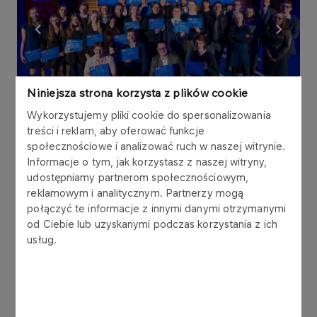
Niniejsza strona korzysta z plików cookie
Wykorzystujemy pliki cookie do spersonalizowania
treści i reklam, aby oferować funkcje
społecznościowe i analizować ruch w naszej witrynie.
Informacje o tym, jak korzystasz z naszej witryny,
udostępniamy partnerom społecznościowym,
reklamowym i analitycznym. Partnerzy mogą
połączyć te informacje z innymi danymi otrzymanymi
od Ciebie lub uzyskanymi podczas korzystania z ich
BraveCamp to przestrzeń łącząca naukę,
usług.
innowację i biznes. W jubileuszowej 15. edycji
programu wzięło udział 27 uczestników
reprezentujących dziewięć uczelni z Warszawy i
Mazowsza. Po raz drugi, dzięki zaangażowaniu