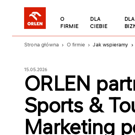
O
DLA
DLA
FIRMIE
CIEBIE
BIZ
Strona główna
O firmie
Jak wspieramy
15.05.2026
ORLEN partn
Sports & To
Marketing p