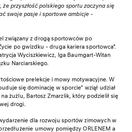
 że przyszłość polskiego sportu zaczyna się
jać swoje pasje i sportowe ambicje -
el związany z drogą sportowców po
,Życie po gwizdku - druga kariera sportowca".
Patrycja Wyciszkiewicz, Iga Baumgart-Witan
zku Narciarskiego.
artościowe prelekcje i mowy motywacyjne. W
uduje się dominację w sporcie” wziął udział
a żużlu, Bartosz Zmarzlik, który podzielił się
wej drogi.
wydarzenie dla rozwoju sportów zimowych w
e i przedłużenie umowy pomiędzy ORLENEM a