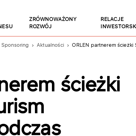
ZRÓWNOWAŻONY
RELACJE
NESU
ROZWÓJ
INWESTORSK
Sponsoring
Aktualności
ORLEN partnerem ścieżki S
erem ścieżki
urism
odczas