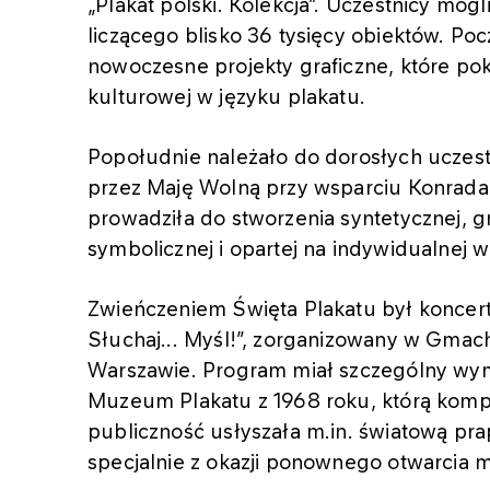
„Plakat polski. Kolekcja”. Uczestnicy mo
liczącego blisko 36 tysięcy obiektów. Po
nowoczesne projekty graficzne, które pokaz
kulturowej w języku plakatu.
Popołudnie należało do dorosłych uczes
przez Maję Wolną przy wsparciu Konrada G
prowadziła do stworzenia syntetycznej, gr
symbolicznej i opartej na indywidualnej w
Zwieńczeniem Święta Plakatu był koncer
Słuchaj... Myśl!”, zorganizowany w G
Warszawie. Program miał szczególny wym
Muzeum Plakatu z 1968 roku, którą komp
publiczność usłyszała m.in. światową pr
specjalnie z okazji ponownego otwarcia