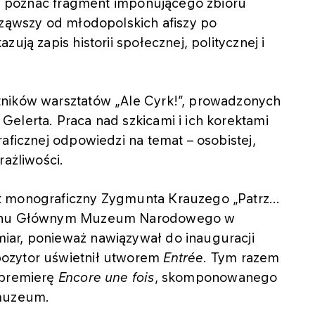
gli poznać fragment imponującego zbioru
cząwszy od młodopolskich afiszy po
ują zapis historii społecznej, politycznej i
tników warsztatów „Ale Cyrk!”, prowadzonych
elerta. Praca nad szkicami i ich korektami
aficznej odpowiedzi na temat – osobistej,
rażliwości.
t monograficzny Zygmunta Krauzego „Patrz...
machu Głównym Muzeum Narodowego w
iar, ponieważ nawiązywał do inauguracji
ozytor uświetnił utworem
Entrée
. Tym razem
apremierę
Encore une fois
, skomponowanego
 muzeum.