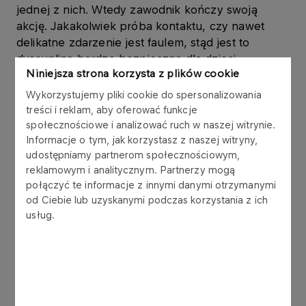
jednej z nich. Wtedy zawodnik kończy swoją
akcję. Jakakolwiek próba kontaktu, czy nawet
delikatne zdarzenie jest faulem, stąd jest to
dyscyplina bardzo bezpieczna dla dzieci –
Niniejsza strona korzysta z plików cookie
tłumaczy
Sebastian Domański
.
Wykorzystujemy pliki cookie do spersonalizowania
treści i reklam, aby oferować funkcje
Wataha ze wsparciem w ramach
społecznościowe i analizować ruch w naszej witrynie.
Sportowego ORLENU
Informacje o tym, jak korzystasz z naszej witryny,
udostępniamy partnerom społecznościowym,
Futbol flagowy, właśnie ze względu na
reklamowym i analitycznym. Partnerzy mogą
bezkontaktową odmianę, jest wymarzoną
połączyć te informacje z innymi danymi otrzymanymi
dyscypliną sportu dla dzieci i młodzieży. Specyfika
od Ciebie lub uzyskanymi podczas korzystania z ich
treningów diametralnie różni się w porównaniu do
usług.
kontaktowych gier zespołowych. Podobnie jak
m.in. w futbolu amerykańskim, cała drużyna musi
działać razem, pojedyncze osoby nie są w stanie
w znacząco wpłynąć na wynik meczu.