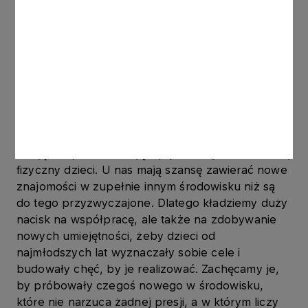
Przez Sportowy ORLEN do
reprezentacji Polski
O tym, jak ważne dla młodych sportowców są
treningi w zielonogórskim klubie mówi Katarzyna
Dziklińska, trenerka m.in. dziecięcej grupy Watahy:
– Zajęcia sportowe mają wpływ nie tylko na rozwój
fizyczny dzieci. U nas mają szansę zawierać nowe
znajomości w zupełnie innym środowisku niż są
do tego przyzwyczajone. Dlatego kładziemy duży
nacisk na współpracę, ale także na zdobywanie
nowych umiejętności, żeby dzieci od
najmłodszych lat wyznaczały sobie cele i
budowały chęć, by je realizować. Zachęcamy je,
by próbowały czegoś nowego w środowisku,
które nie narzuca żadnej presji, a w którym liczy