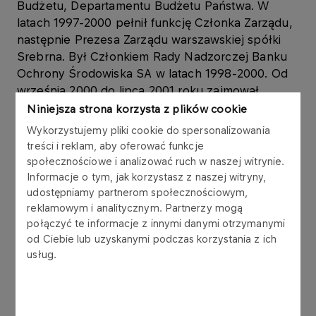
Budżetu, Departamentu Budżetu Państwa. W
latach 1997-2000 pełnił funkcję Członka Zarządu,
następnie Prezesa Zarządu warszawskiej spółki
Srebrna. Był Członkiem Rady Nadzorczej Banku
Ochrony Środowiska SA w latach 1998-2000. Od
września 2000 do lipca 2001 roku zajmował
stanowisko podsekretarza Stanu w Ministerstwie
Niniejsza strona korzysta z plików cookie
Sprawiedliwości. W latach 2006-2007 był
Wykorzystujemy pliki cookie do spersonalizowania
Ministrem Skarbu Państwa.
treści i reklam, aby oferować funkcje
społecznościowe i analizować ruch w naszej witrynie.
Od 2001 roku wykonywał mandat posła na Sejm
Informacje o tym, jak korzystasz z naszej witryny,
RP (IV, V, VI, VII i VIII kadencji) pełniąc funkcje:
udostępniamy partnerom społecznościowym,
Przewodniczącego Podkomisji Stałej ds. Systemu
reklamowym i analitycznym. Partnerzy mogą
połączyć te informacje z innymi danymi otrzymanymi
Bankowego i Polityki Pieniężnej,
od Ciebie lub uzyskanymi podczas korzystania z ich
Przewodniczącego Komisji Gospodarki,
usług.
Przewodniczącego Komisji Finansów Publicznych.
Był również członkiem sejmowej Komisji Skarbu
Państwa.