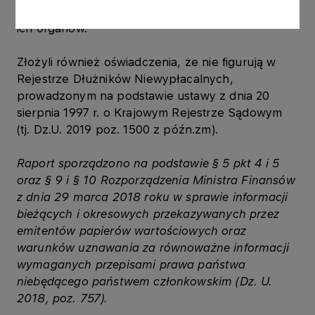
konkurencyjnych osobach prawnych jako członek
ich organów.
Złożyli również oświadczenia, że nie figurują w
Rejestrze Dłużników Niewypłacalnych,
prowadzonym na podstawie ustawy z dnia 20
sierpnia 1997 r. o Krajowym Rejestrze Sądowym
(tj. Dz.U. 2019 poz. 1500 z późn.zm).
Raport sporządzono na podstawie § 5 pkt 4 i 5
oraz § 9 i § 10 Rozporządzenia Ministra Finansów
z dnia 29 marca 2018 roku w sprawie informacji
bieżących i okresowych przekazywanych przez
emitentów papierów wartościowych oraz
warunków uznawania za równoważne informacji
wymaganych przepisami prawa państwa
niebędącego państwem członkowskim (Dz. U.
2018, poz. 757).