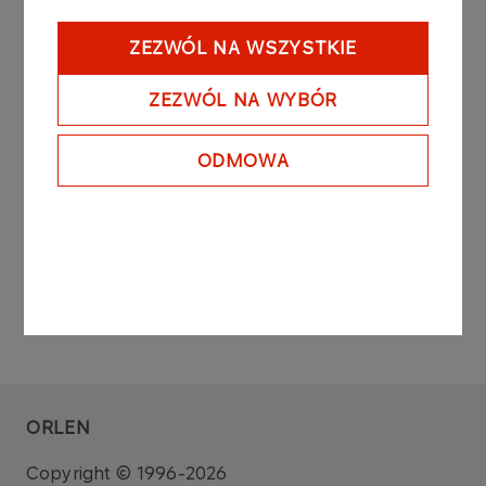
Podstawą prawną przekazania raportu bieżącego
jest Art.70 pkt.3 Ustawy z dnia 29 lipca 2005 roku
ZEZWÓL NA WSZYSTKIE
o ofercie publicznej i warunkach wprowadzenia
instrumentów finansowych do zorganizowanego
ZEZWÓL NA WYBÓR
systemu obrotu oraz o spółkach publicznych (tj.
Dz. U. z 2019 r. poz. 623).
ODMOWA
ORLEN
Copyright © 1996-2026