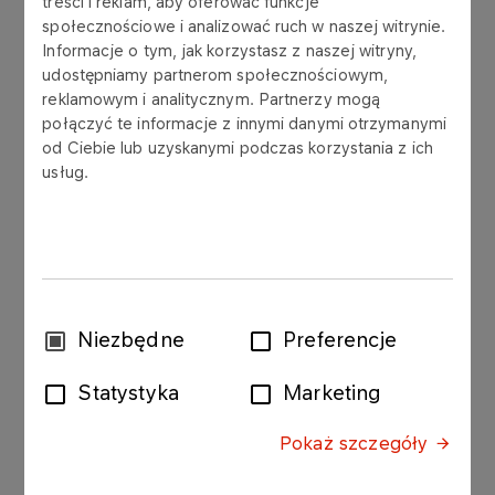
treści i reklam, aby oferować funkcje
społecznościowe i analizować ruch w naszej witrynie.
Informacje o tym, jak korzystasz z naszej witryny,
udostępniamy partnerom społecznościowym,
reklamowym i analitycznym. Partnerzy mogą
Grupa LOTOS S.A. („Spółka”) przekazuje do
połączyć te informacje z innymi danymi otrzymanymi
publicznej wiadomości wykaz akcjonariuszy
od Ciebie lub uzyskanymi podczas korzystania z ich
posiadających co najmniej 5% ogólnej liczby
usług.
głosów na Nadzwyczajnym Walnym
Zgromadzeniu („NWZ”) Spółki w dniu 20 lipca
2022 roku:
Nazwa Podmiotu / Liczba głosów / Udział w
głosach NWZ / Udział w głosach ogółem:
Wybór
Niezbędne
Preferencje
zgody
Skarb Państwa / 98.329.515 / 64,49% / 53,19%
Statystyka
Marketing
Nationale Nederlanden OFE / 11.753.356 / 7,71% /
Pokaż szczegóły
6,36%