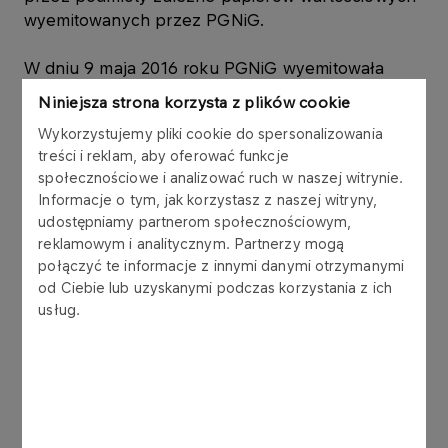
wyemitowanych przez PGNiG.
W dniu 9 maja 2016 roku PGNiG wyemitowała
obligacje ("Obligacje") w ramach Programu Emisji
Niniejsza strona korzysta z plików cookie
Obligacji Krótkoterminowych z dnia 6 maja 2014
Wykorzystujemy pliki cookie do spersonalizowania
roku ("Program"). Łączna wartość nominalna
treści i reklam, aby oferować funkcje
Obligacji wynosi 200.000.000,00 zł (słownie:
społecznościowe i analizować ruch w naszej witrynie.
dwieście milionów złotych), w tym:
Informacje o tym, jak korzystasz z naszej witryny,
udostępniamy partnerom społecznościowym,
- Emisja 2000 obligacji o łącznej wartości
reklamowym i analitycznym. Partnerzy mogą
200.000.000,00 zł (słownie: dwieście milionów
połączyć te informacje z innymi danymi otrzymanymi
złotych) z datą wykupu w dniu 30 czerwca 2016
od Ciebie lub uzyskanymi podczas korzystania z ich
roku, o rentowności 1,77% w skali roku, została
usług.
objęta przez Polską Spółkę Gazownictwa Sp. z
o.o., w której PGNiG posiada udziały stanowiące
100% kapitału zakładowego, uprawniające do
wykonania 100% ogólnej liczby głosów na
Zgromadzeniu.