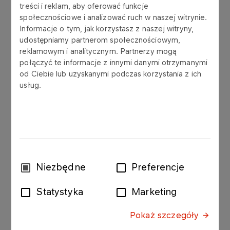
treści i reklam, aby oferować funkcje
społecznościowe i analizować ruch w naszej witrynie.
Informacje o tym, jak korzystasz z naszej witryny,
udostępniamy partnerom społecznościowym,
Zarząd Polskiego Górnictwa Naftowego i
reklamowym i analitycznym. Partnerzy mogą
Gazownictwa SA („PGNiG”, „Spółka”) informuje,
połączyć te informacje z innymi danymi otrzymanymi
że w dniu 6 grudnia 2016 r. rozpoczęły się
od Ciebie lub uzyskanymi podczas korzystania z ich
kierunkowe rozmowy prowadzone pomiędzy
usług.
PGNiG S.A. i spółkami ENEA S.A., ENERGA S.A.,
PGE Polska Grupa Energetyczna S.A.
(„Inwestorzy”) oraz pomiędzy Inwestorami a
spółką Polimex-Mostostal S.A. („Polimex”).
Celem tych rozmów jest wypracowanie struktury
Wybór
Niezbędne
Preferencje
potencjalnego zaangażowania kapitałowego
zgody
Inwestorów w Polimex oraz wypracowanie
Statystyka
Marketing
potencjalnego modelu współpracy pomiędzy
Inwestorami w tym procesie.
Pokaż szczegóły