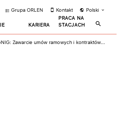
Grupa ORLEN
Kontakt
Polski
PRACA NA
IE
KARIERA
STACJACH
 Zawarcie umów ramowych i kontraktów indywidualnych na dostawy gazu ziemnego do Grupy Kapitałowej PGE