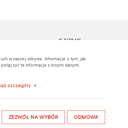
O FIRMIE
głoś zapytanie lub
Sponsoring
uch w naszej witrynie. Informacje o tym, jak
eklamację
połączyć te informacje z innymi danymi
Wymagania
bezpieczeństwa
każ szczegóły
ZEZWÓL NA WYBÓR
ODMOWA