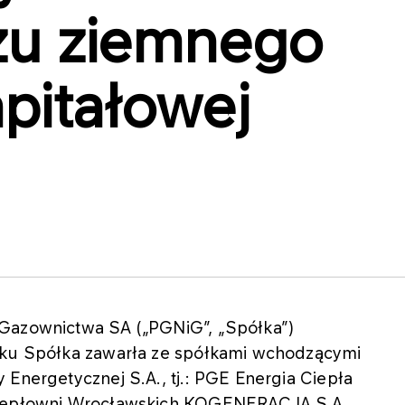
zu ziemnego
pitałowej
 Gazownictwa SA („PGNiG”, „Spółka”)
roku Spółka zawarła ze spółkami wchodzącymi
 Energetycznej S.A., tj.: PGE Energia Ciepła
ociepłowni Wrocławskich KOGENERACJA S.A.