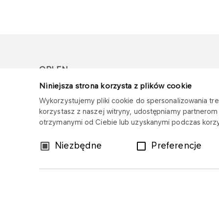
ORLEN
Niniejsza strona korzysta z plików cookie
Copyright © 1996-2026
Wykorzystujemy pliki cookie do spersonalizowania treś
Wszystkie prawa zastrzeżone
korzystasz z naszej witryny, udostępniamy partnero
otrzymanymi od Ciebie lub uzyskanymi podczas korzys
Wybór
Niezbędne
Preferencje
zgody
Mapa serwisu
Polityka prywatności
Z