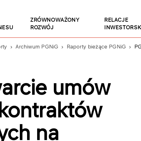
ZRÓWNOWAŻONY
RELACJE
NESU
ROZWÓJ
INWESTORSK
rty
Archiwum PGNiG
Raporty bieżące PGNiG
PGNIG:
arcie umów
kontraktów
ych na