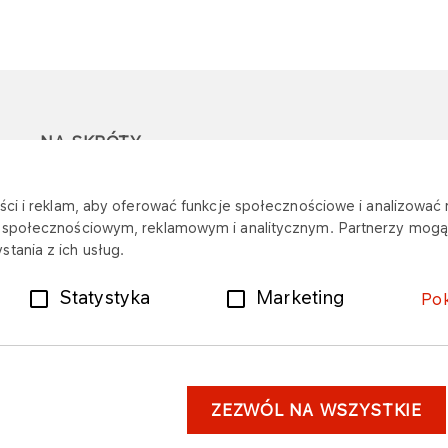
NA SKRÓTY
Ostrzeżenie przed
Przetargi
Z
ci i reklam, aby oferować funkcje społecznościowe i analizować r
oszustwami
r
m społecznościowym, reklamowym i analitycznym. Partnerzy mogą 
Dotacje
tania z ich usług.
Mapa stacji
Plany zakupowe
Statystyka
Marketing
Po
ZEZWÓL NA WSZYSTKIE
astrzeżenia prawne
Dane osobowe