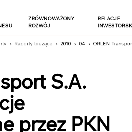
ZRÓWNOWAŻONY
RELACJE
NESU
ROZWÓJ
INWESTORSK
rty
Raporty bieżące
2010
04
ORLEN Transport S.
port S.A.
cje
e przez PKN