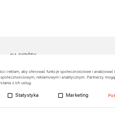
NA SKRÓTY
Ostrzeżenie przed
Przetargi
Z
ci i reklam, aby oferować funkcje społecznościowe i analizować r
oszustwami
r
m społecznościowym, reklamowym i analitycznym. Partnerzy mogą 
Dotacje
tania z ich usług.
Mapa stacji
Plany zakupowe
Statystyka
Marketing
Po