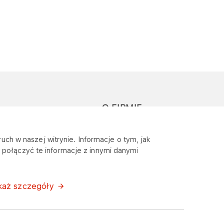
O FIRMIE
głoś zapytanie lub
Sponsoring
uch w naszej witrynie. Informacje o tym, jak
eklamację
połączyć te informacje z innymi danymi
Wymagania
bezpieczeństwa
każ szczegóły