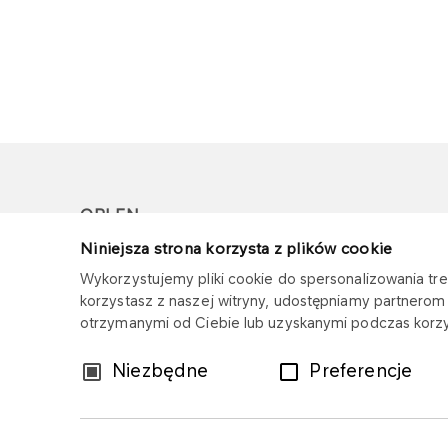
ORLEN
Niniejsza strona korzysta z plików cookie
Copyright © 1996-2026
Wykorzystujemy pliki cookie do spersonalizowania treś
Wszystkie prawa zastrzeżone
korzystasz z naszej witryny, udostępniamy partnero
otrzymanymi od Ciebie lub uzyskanymi podczas korzys
Wybór
Niezbędne
Preferencje
zgody