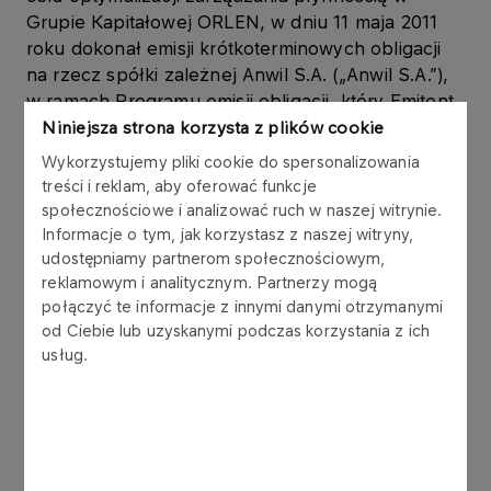
Grupie Kapitałowej ORLEN, w dniu 11 maja 2011
roku dokonał emisji krótkoterminowych obligacji
na rzecz spółki zależnej Anwil S.A. („Anwil S.A.”),
w ramach Programu emisji obligacji, który Emitent
podpisał z konsorcjum 6 banków w listopadzie
Niniejsza strona korzysta z plików cookie
2006 roku.
Wykorzystujemy pliki cookie do spersonalizowania
treści i reklam, aby oferować funkcje
Obligacje są wykorzystywane w zarządzaniu
społecznościowe i analizować ruch w naszej witrynie.
kapitałem obrotowym Grupy Kapitałowej ORLEN.
Informacje o tym, jak korzystasz z naszej witryny,
udostępniamy partnerom społecznościowym,
reklamowym i analitycznym. Partnerzy mogą
Obligacje zostały wyemitowane zgodnie z ustawą
połączyć te informacje z innymi danymi otrzymanymi
z dnia 29 czerwca 1995 r. o obligacjach (tekst
od Ciebie lub uzyskanymi podczas korzystania z ich
jednolity: Dz.U. z 2001 r. Nr 120, poz. 1300 z późn.
usług.
zm.), w złotych polskich, jako papiery wartościowe
na okaziciela, zdematerializowane,
niezabezpieczone, zerokuponowe. Wykup
obligacji nastąpi według wartości nominalnej.