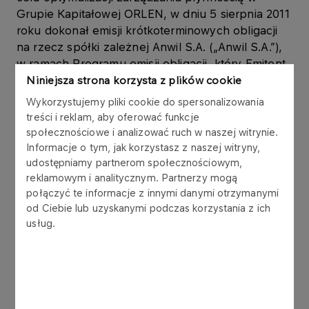
Grupie Kapitałowej ORLEN, w dniu 5 sierpnia 2011
roku dokonał emisji krótkoterminowych obligacji
na rzecz spółki zależnej Anwil S.A. („Anwil S.A.”),
w ramach Programu emisji obligacji, który Emitent
podpisał z konsorcjum 6 banków w listopadzie
Niniejsza strona korzysta z plików cookie
2006 roku.
Wykorzystujemy pliki cookie do spersonalizowania
treści i reklam, aby oferować funkcje
Obligacje są wykorzystywane w zarządzaniu
społecznościowe i analizować ruch w naszej witrynie.
kapitałem obrotowym Grupy Kapitałowej ORLEN.
Informacje o tym, jak korzystasz z naszej witryny,
udostępniamy partnerom społecznościowym,
reklamowym i analitycznym. Partnerzy mogą
Obligacje zostały wyemitowane zgodnie z ustawą
połączyć te informacje z innymi danymi otrzymanymi
z dnia 29 czerwca 1995 r. o obligacjach (tekst
od Ciebie lub uzyskanymi podczas korzystania z ich
jednolity: Dz.U. z 2001 r. Nr 120, poz. 1300 z późn.
usług.
zm.), w złotych polskich, jako papiery wartościowe
na okaziciela, zdematerializowane,
niezabezpieczone, zerokuponowe. Wykup
obligacji nastąpi według wartości nominalnej.