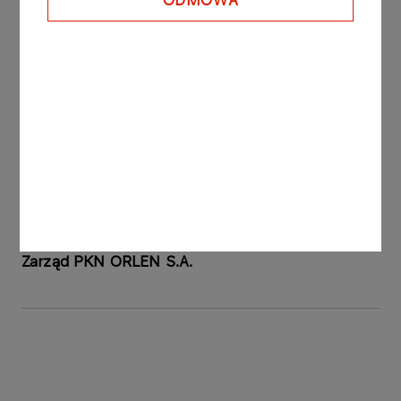
ODMOWA
listopada 2006 roku.
Raport sporządzono na § 5 Ust. 1 pkt. 6 oraz § 12
Rozporządzenia Ministra Finansów z dnia 19
lutego 2009 roku w sprawie informacji bieżących i
okresowych przekazywanych przez emitentów
papierów wartościowych oraz warunków
uznawania za równoważne informacji
wymaganych przepisami prawa państwa
niebędącego państwem członkowskim (Dz. U. Nr
33, poz. 259 z późniejszymi zmianami).
Zarząd PKN ORLEN S.A.