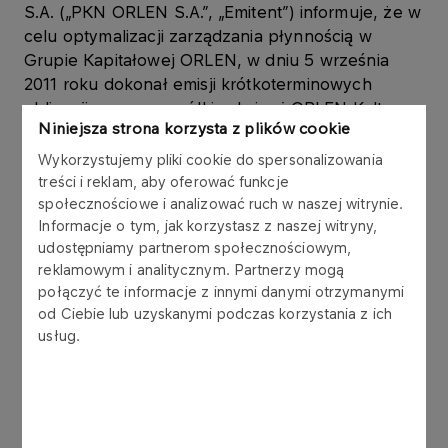
S.A. („PKN ORLEN S.A.”, „Emitent”) informuje, że w
celu optymalizacji zarządzania płynnością w
Grupie Kapitałowej ORLEN, w dniu 5 września
2011 roku dokonał emisji krótkoterminowych
obligacji na rzecz spółki zależnej ORLEN Koltrans
Niniejsza strona korzysta z plików cookie
Sp. z o.o., w ramach Programu emisji obligacji,
który Emitent podpisał z konsorcjum 6 banków w
Wykorzystujemy pliki cookie do spersonalizowania
listopadzie 2006 roku.
treści i reklam, aby oferować funkcje
społecznościowe i analizować ruch w naszej witrynie.
Informacje o tym, jak korzystasz z naszej witryny,
Obligacje są wykorzystywane w zarządzaniu
udostępniamy partnerom społecznościowym,
kapitałem obrotowym Grupy Kapitałowej ORLEN.
reklamowym i analitycznym. Partnerzy mogą
połączyć te informacje z innymi danymi otrzymanymi
Obligacje zostały wyemitowane zgodnie z ustawą
od Ciebie lub uzyskanymi podczas korzystania z ich
z dnia 29 czerwca 1995 r. o obligacjach (tekst
usług.
jednolity: Dz.U. z 2001 r. Nr 120, poz. 1300 z późn.
zm.), w złotych polskich, jako papiery wartościowe
na okaziciela, zdematerializowane,
niezabezpieczone, zerokuponowe. Wykup
obligacji nastąpi według wartości nominalnej.