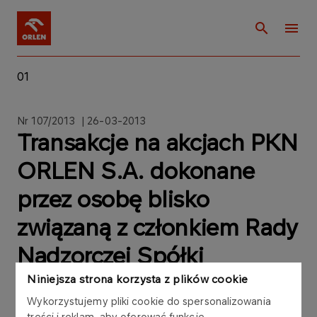
01
Nr 107/2013 | 26-03-2013
Transakcje na akcjach PKN
ORLEN S.A. dokonane
przez osobę blisko
związaną z członkiem Rady
Nadzorczej Spółki
Niniejsza strona korzysta z plików cookie
Wykorzystujemy pliki cookie do spersonalizowania
treści i reklam, aby oferować funkcje