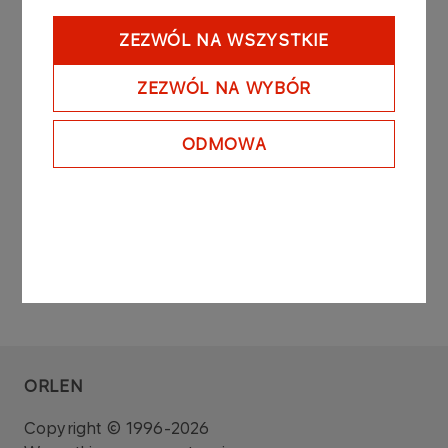
Raport sporządzono na podstawie: art. 160 ust. 4
ustawy z dnia 29 lipca 2005 roku o obrocie
ZEZWÓL NA WSZYSTKIE
instrumentami finansowymi (Dz. U. z 2010 r. Nr 211,
poz. 1384 z późniejszymi zmianami).
ZEZWÓL NA WYBÓR
Zarząd PKN ORLEN S.A.
ODMOWA
ORLEN
Copyright © 1996-2026