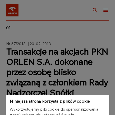
01
Nr 67/2013 | 20-02-2013
Transakcje na akcjach PKN
ORLEN S.A. dokonane
przez osobę blisko
związaną z członkiem Rady
Nadzorczej Spółki
Niniejsza strona korzysta z plików cookie
Wykorzystujemy pliki cookie do spersonalizowania
treści i reklam, aby oferować funkcje