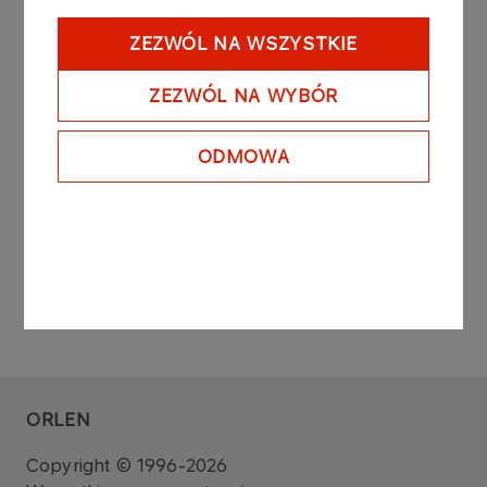
Raport sporządzono na podstawie: art. 160 ust. 4
ustawy z dnia 29 lipca 2005 roku o obrocie
ZEZWÓL NA WSZYSTKIE
instrumentami finansowymi (Dz. U. z 2010 r. Nr 211,
poz. 1384 z późniejszymi zmianami).
ZEZWÓL NA WYBÓR
Zarząd PKN ORLEN S.A.
ODMOWA
ORLEN
Copyright © 1996-2026