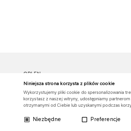
ORLEN
Niniejsza strona korzysta z plików cookie
Copyright © 1996-2026
Wykorzystujemy pliki cookie do spersonalizowania treś
Wszystkie prawa zastrzeżone
korzystasz z naszej witryny, udostępniamy partnero
otrzymanymi od Ciebie lub uzyskanymi podczas korzys
Wybór
Niezbędne
Preferencje
zgody