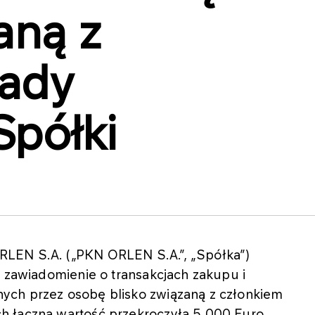
aną z
Rady
Spółki
LEN S.A. („PKN ORLEN S.A.”, „Spółka”)
ł zawiadomienie o transakcjach zakupu i
ych przez osobę blisko związaną z członkiem
h łączna wartość przekroczyła 5 000 Euro,