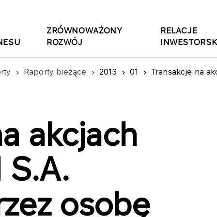
ZRÓWNOWAŻONY
RELACJE
NESU
ROZWÓJ
INWESTORSK
rty
Raporty bieżące
2013
01
Transakcje na akcjach PKN ORLE
na akcjach
S.A.
rzez osobę