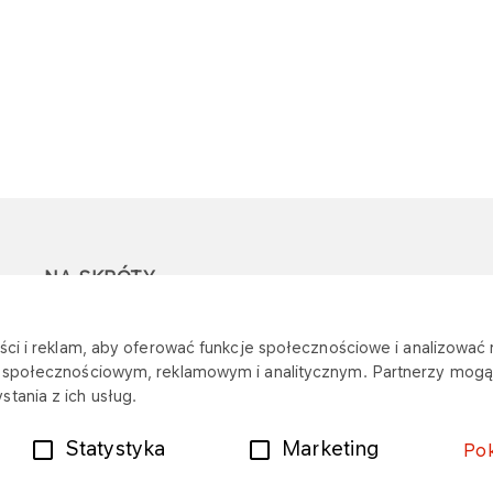
NA SKRÓTY
Ostrzeżenie przed
Przetargi
Z
ci i reklam, aby oferować funkcje społecznościowe i analizować r
oszustwami
r
m społecznościowym, reklamowym i analitycznym. Partnerzy mogą 
Dotacje
tania z ich usług.
Mapa stacji
Plany zakupowe
Statystyka
Marketing
Po