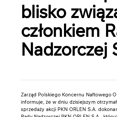
blisko związ
członkiem 
Nadzorczej 
Zarząd Polskiego Koncernu Naftowego OR
informuje, że w dniu dzisiejszym otrzyma
sprzedaży akcji PKN ORLEN S.A. dokonan
Rady Nadzorczej PKN ORLEN S.A., któryc