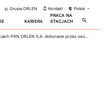
Grupa ORLEN
Kontakt
Polski
PRACA NA
IE
KARIERA
STACJACH
N S.A. dokonane przez osobę blisko związaną z członkiem Rady Nadzorczej Spółki