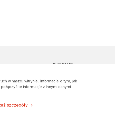
O FIRMIE
głoś zapytanie lub
Sponsoring
uch w naszej witrynie. Informacje o tym, jak
eklamację
połączyć te informacje z innymi danymi
Wymagania
bezpieczeństwa
każ szczegóły