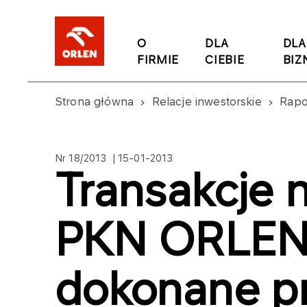
O
DLA
DLA
FIRMIE
CIEBIE
BIZ
Strona główna
Relacje inwestorskie
Rapo
Nr 18/2013 | 15-01-2013
Transakcje 
PKN ORLEN 
dokonane p